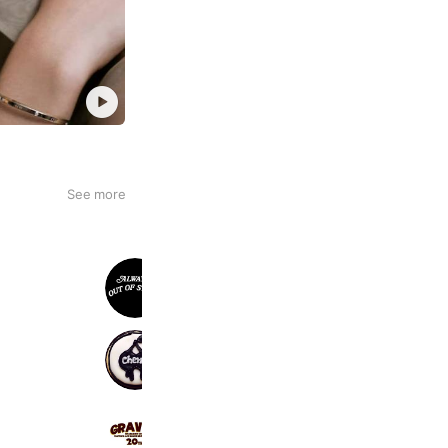
See more
ALWAYS OUT OF STOCK
5,178 friends
cherry
6,827 friends
Coupons
Reward card
GRAVY'S
1,405 friends