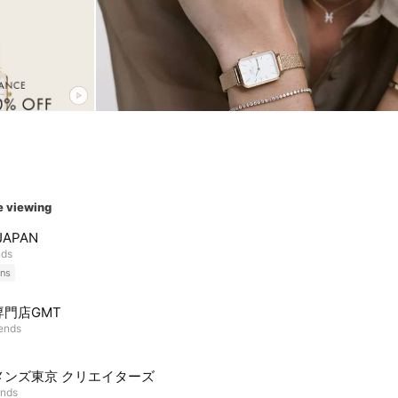
e viewing
JAPAN
nds
ns
専門店GMT
iends
メンズ東京 クリエイターズ
ends