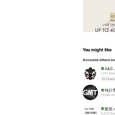
You might like
Accounts others ar
A&G 
1,311 frie
Coupo
時計
15,684 fr
阪急
3,047 fri