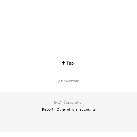
Top
@654wcwio
© LY Corporation
Report
Other official accounts