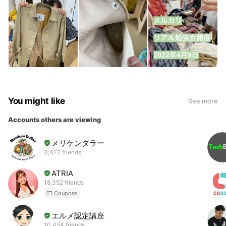
You might like
See more
Accounts others are viewing
メリケンダラー
3,472 friends
ATRIA
18,352 friends
Coupons
エルメ認定講座
10,454 friends