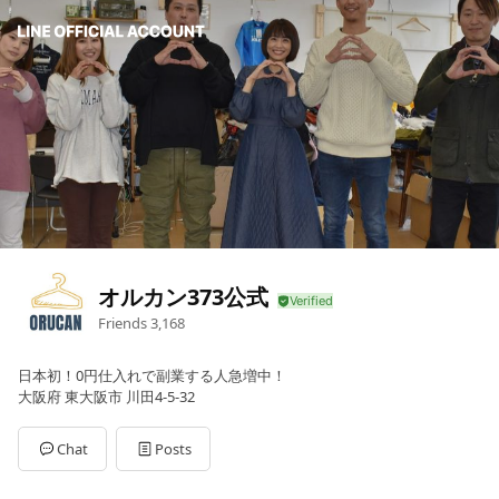
オルカン373公式
Friends
3,168
日本初！0円仕入れで副業する人急増中！
大阪府 東大阪市 川田4-5-32
Chat
Posts