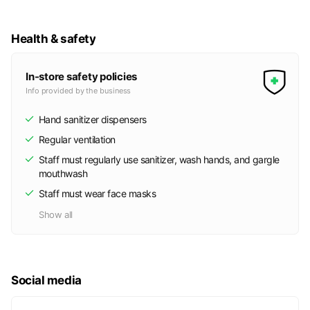
来の楽しさと、無限に広がる可能性を社会に提供し続けます。
Health & safety
自宅にいながら副業でお小遣いを稼ぐ人が沢山増えています。
是非あなたも『リスク０ 仕入れ代金０円』で大好きな古着
に囲まれながら仕事を始めてみませんか？
In-store safety policies
Info provided by the business
https://peraichi.com/landing_pages/view/orucan33
Hand sanitizer dispensers
Regular ventilation
Staff must regularly use sanitizer, wash hands, and gargle
mouthwash
Staff must wear face masks
Show all
Social media