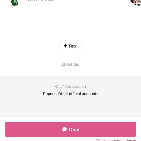
Top
@654rtfio
© LY Corporation
Report
Other official accounts
Chat
Country or region:
Japan