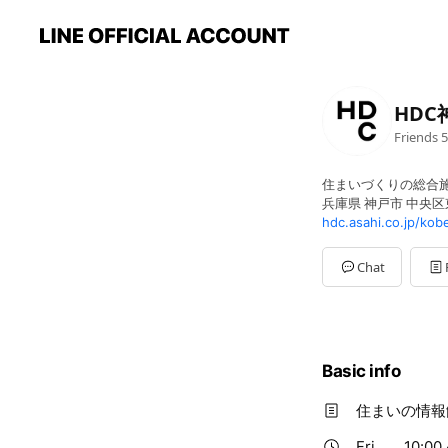
HDC
Friends
5
住まいづくりの総合施
兵庫県 神戸市 中央区東
hdc.asahi.co.jp/kob
Chat
Basic info
住まいの情報
Fri
10:00 