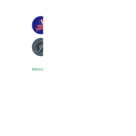
ヴィ・ド・フランス 垂水店
3,203 friends
デリフランス 摂津本山店
2,661 friends
エキア川越
6,872 friends