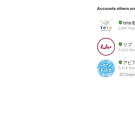
Accounts others ar
tete
2,691 frie
リブ
5,002 fri
アピ
5,418 fri
Coupo