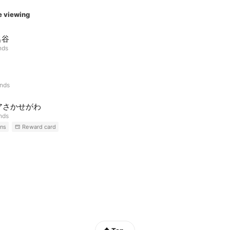
e viewing
名谷
nds
ends
アさかせがわ
ends
ns
Reward card