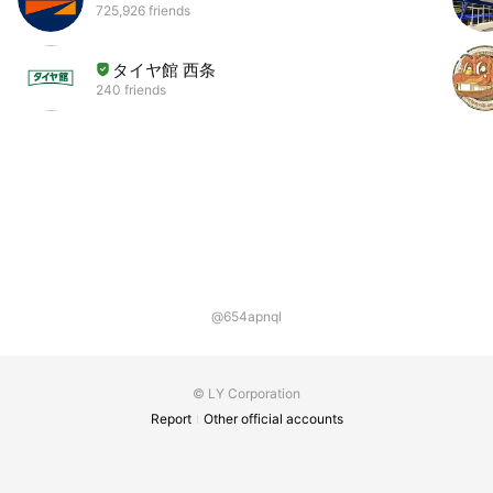
725,926 friends
タイヤ館 西条
240 friends
@654apnql
© LY Corporation
Report
Other official accounts