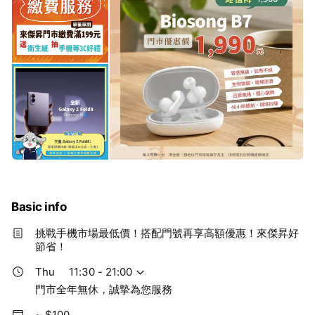
Basic info
挑戰手機市場最低價！搭配門號再享高額優惠！來傑昇好
節省！
Thu
11:30 - 21:00
門市全年無休，誠摯為您服務
~ $100