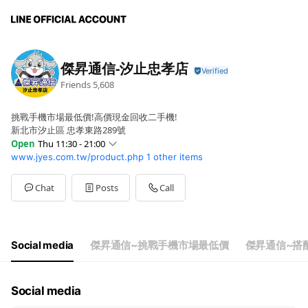
傑昇通信-汐止忠孝店
Friends
5,608
挑戰手機市場最低價!高價現金回收二手機!
新北市汐止區 忠孝東路289號
Open
Thu 11:30 - 21:00
www.jyes.com.tw/product.php
1 other items
Sun
11:00 - 21:00
Mon
11:30 - 21:00
Tue
11:30 - 21:00
Chat
Posts
Call
Wed
11:30 - 21:00
Thu
11:30 - 21:00
Fri
11:30 - 21:00
Sat
11:00 - 21:00
Social media
傑昇通信~挑戰手機市場最低價
傑昇通信~搭
門市全年無休，誠摯為您服務
Social media