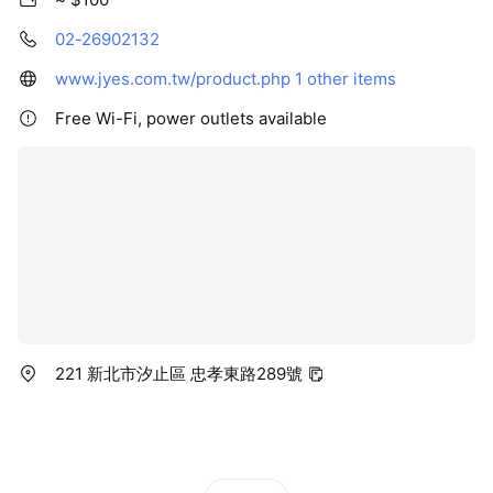
02-26902132
www.jyes.com.tw/product.php
1 other items
Free Wi-Fi, power outlets available
221 新北市汐止區 忠孝東路289號