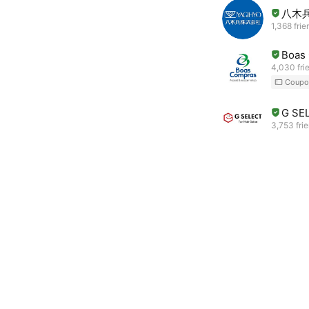
八木
1,368 frie
Boas
4,030 fri
Coupo
G S
3,753 fri