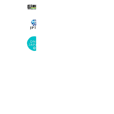
ジンガフットボールライフウェア
1,856 friends
日本PNFテクニック協会
4,178 friends
Coupons
Reward card
DNM Japan
521 friends