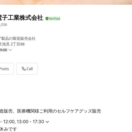
電子工業株式会社
,036
ア製品の製造販売会社
池見 2丁目88
9:00
0 - 17:30
 - 17:30
Posts
Call
0 - 17:30
0 - 17:30
 - 17:30
す
造販売、医療機関様ご利用のセルフケアグッズ販売
- 12:00, 13:00 - 17:30
休みです