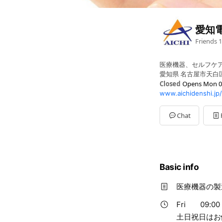
愛知
Friends
1
医療機器、セルフケ
愛知県 名古屋市天白区
Closed
Opens Mon 0
www.aichidenshi.jp/
Sun
Closed
Mon
09:00 - 12:00,13:0
Tue
09:00 - 12:00,13:00
Chat
Wed
09:00 - 12:00,13:0
Thu
09:00 - 12:00,13:0
Fri
09:00 - 12:00,13:00
Sat
Closed
土日祝日はお休みで
Basic info
医療機器の製
Fri
09:00 
土日祝日はお