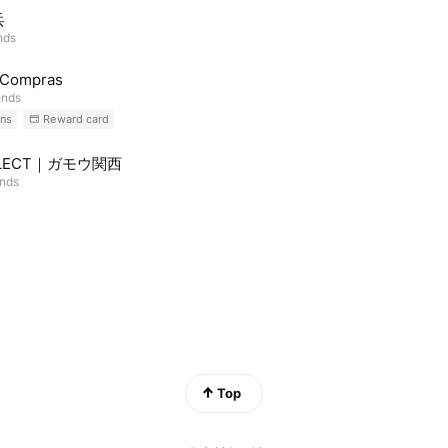
兵
nds
 Compras
ends
ns
Reward card
ELECT｜ガモウ関西
ends
Top