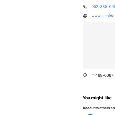
052-835-00
www.aichiden
〒468-00
You might like
Accounts others ar