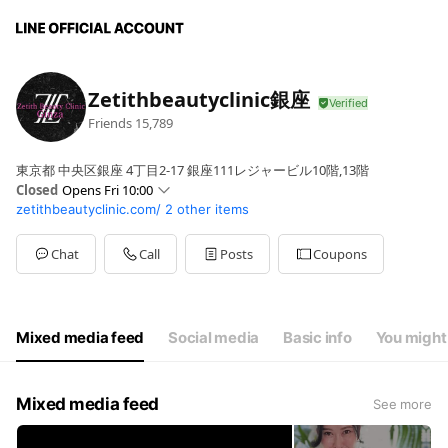
Zetithbeautyclinic銀座
Friends
15,789
東京都 中央区銀座 4丁目2-17 銀座111レジャービル10階,13階
Closed
Opens Fri 10:00
zetithbeautyclinic.com/
2 other items
Sun
10:00 - 19:00
Mon
10:00 - 19:00
Tue
10:00 - 19:00
Chat
Call
Posts
Coupons
Wed
10:00 - 19:00
Thu
10:00 - 19:00
Fri
10:00 - 19:00
Sat
10:00 - 19:00
Mixed media feed
Social media
Basic info
You might 
Mixed media feed
See more