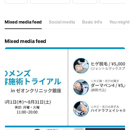
Wed
11:00 - 20:00
Thu
11:00 - 20:00
Fri
11:00 - 20:00
Sat
11:00 - 20:00
Mixed media feed
Social media
Basic info
You might 
月曜、火曜が定休日です
Mixed media feed