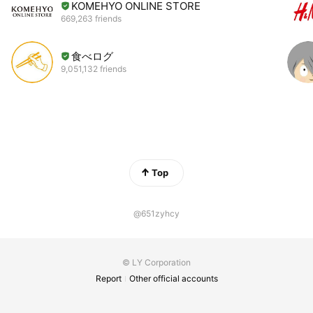
KOMEHYO ONLINE STORE
669,263 friends
食べログ
9,051,132 friends
Top
@651zyhcy
© LY Corporation
Report
Other official accounts