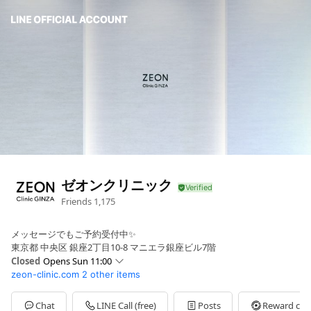
ゼオンクリニック
Friends
1,175
メッセージでもご予約受付中✨
東京都 中央区 銀座2丁目10-8 マニエラ銀座ビル7階
Closed
Opens Sun 11:00
zeon-clinic.com
2 other items
Sun
11:00 - 20:00
Mon
Closed
Tue
Closed
Chat
LINE Call (free)
Posts
Reward car