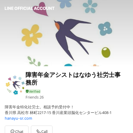
障害年金アシストはなゆう社労士事
務所
Friends
26
障害年金特化社労士。相談予約受付中！
香川県 高松市 林町2217-15 香川産業頭脳化センタービル408-1
hanayu-sr.com
Chat
Call