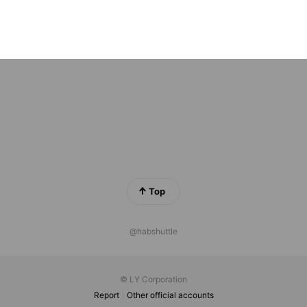
is
nds
Top
@habshuttle
© LY Corporation
Report
Other official accounts