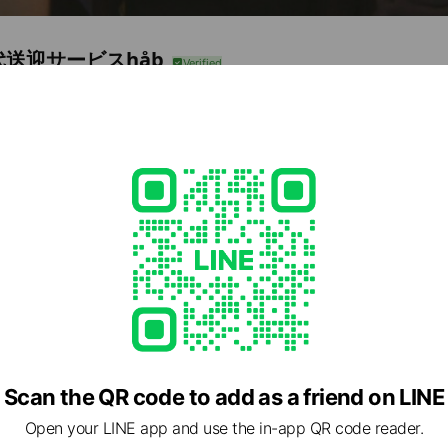
代送迎サービスhåb
,829
とみらい 1-7-3
Posts
e viewing
HBORFIT
ends
Scan the QR code to add as a friend on LINE
emy
Open your LINE app and use the in-app QR code reader.
ends