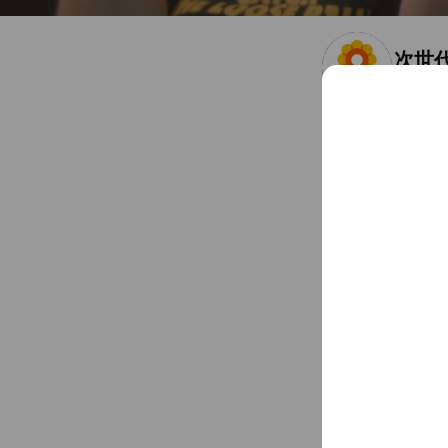
次世
Friends
1
神奈川県 横浜市西区みな
Chat
You might like
Accounts others ar
NEIG
2,642 fri
Yond
7,403 fri