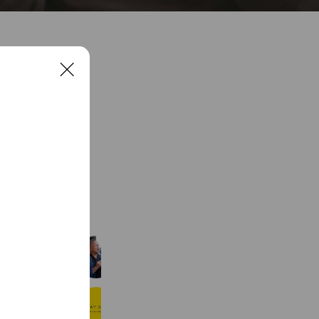
C
l
o
s
e
See more
てんじん写真室
342 friends
サンデースタジオ
1,584 friends