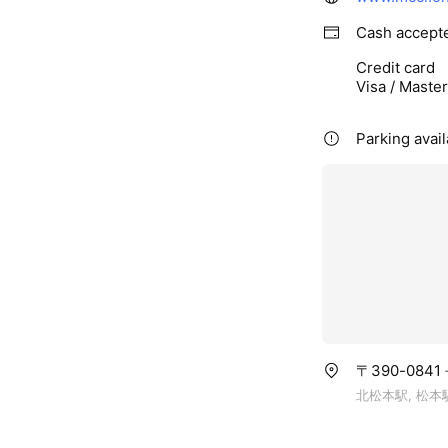
Cash accept
Credit card
Visa / Maste
Parking avail
〒390-0841
北松本駅, 松本