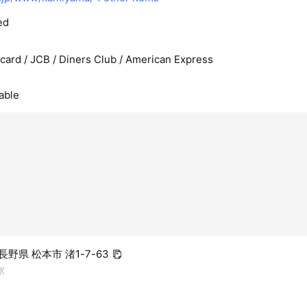
ed
rcard / JCB / Diners Club / American Express
able
 長野県 松本市 渚1-7-63
駅