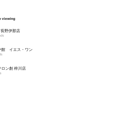
e viewing
Y長野伊那店
nds
ヤ館 イエス・ワン
ds
サロン創 梓川店
s