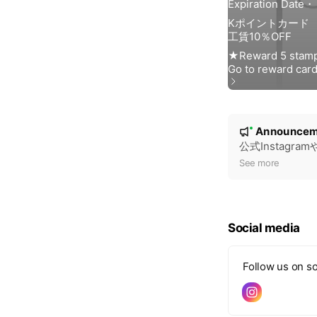
N
Announcem
New
o
公式Instagr
t
See more
i
c
e
Social media
Follow us on so