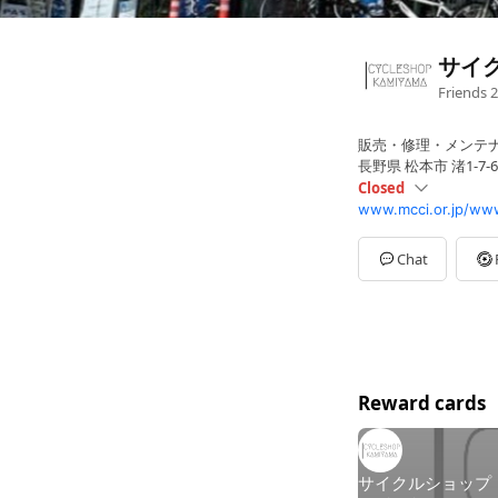
サイ
Friends
2
販売・修理・メンテ
長野県 松本市 渚1-7-6
Closed
www.mcci.or.jp/ww
Sun
10:30 - 18:30
Mon
10:30 - 18:30
Tue
10:30 - 18:30
Chat
Wed
Closed
Thu
Closed
Fri
10:30 - 18:30
Sat
10:30 - 18:30
水・木は定休日です
Reward cards