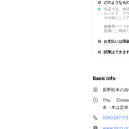
Q
どのようなも
A
当店では、幼
ルバイク、マ
その他にシニ
補修用パーツ
店舗にご相談
Q
お支払いは現
Q
試乗はできま
Basic info
長野松本の自
Thu
Close
水・木は定休
0263267173
www.mcci.or