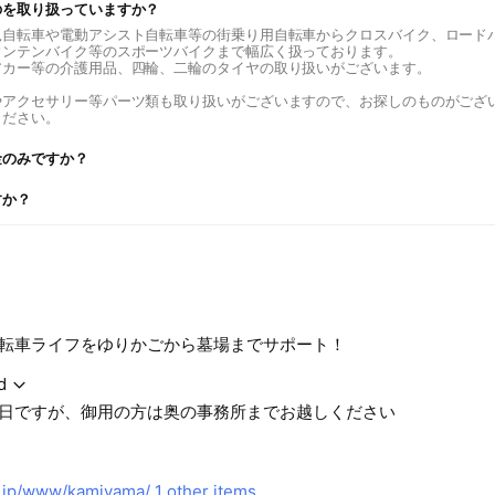
のを取り扱っていますか？
児自転車や電動アシスト自転車等の街乗り用自転車からクロスバイク、ロード
ウンテンバイク等のスポーツバイクまで幅広く扱っております。
アカー等の介護用品、四輪、二輪のタイヤの取り扱いがございます。
やアクセサリー等パーツ類も取り扱いがございますので、お探しのものがござ
ください。
金のみですか？
すか？
転車ライフをゆりかごから墓場までサポート！
d
日ですが、御用の方は奥の事務所までお越しください
.jp/www/kamiyama/
1 other items