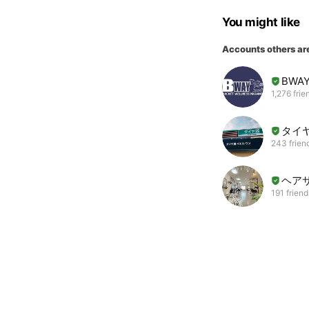
You might like
Accounts others ar
BWA
1,276 frie
タイ
243 frien
ヘア
191 friend