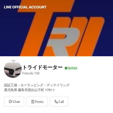
トライドモーター
Friends
150
認証工場・カーラッピング・ディテイリング
鹿児島県 霧島市国分山下町 1791-1
Chat
Posts
Call