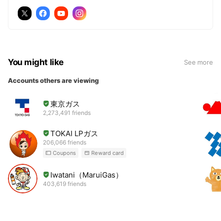
You might like
See more
Accounts others are viewing
東京ガス
2,273,491 friends
TOKAI LPガス
206,066 friends
Coupons
Reward card
Iwatani（MaruiGas）
403,619 friends