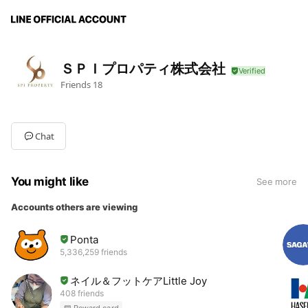
ＳＰＩプロパティ株式会社
Friends
18
Chat
You might like
See more
Accounts others are viewing
Ponta
5,336,259 friends
ネイル＆フットケアLittle Joy
408 friends
Reward card