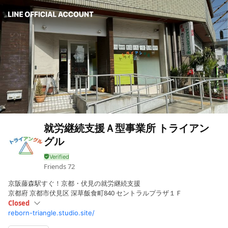
就労継続支援Ａ型事業所 トライアン
グル
Friends
72
京阪藤森駅すぐ！京都・伏見の就労継続支援
京都府 京都市伏見区 深草飯食町840 セントラルプラザ１Ｆ
Closed
reborn-triangle.studio.site/
Sun
Closed
Mon
09:00 - 18:00