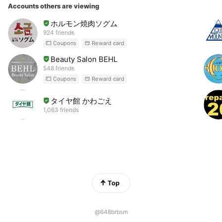
Accounts others are viewing
ホルモン焼肉ソグム
924 friends
Coupons
Reward card
Beauty Salon BEHL
548 friends
Coupons
Reward card
タイヤ館 かわごえ
1,063 friends
Top
@648brbsm