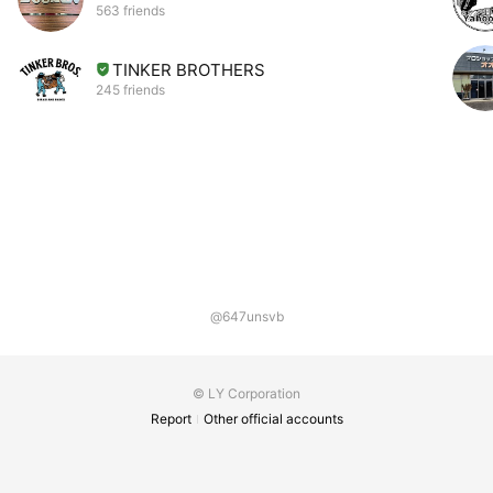
563 friends
TINKER BROTHERS
245 friends
@647unsvb
© LY Corporation
Report
Other official accounts