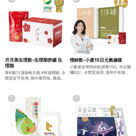
月月美生理飲-生理期舒緩 生
惜妳飲-小產15日元氣修復
理期
小產後使用惜妳飲調養15日, 符合醫
囑設計, 全體質適用, 溫和不刺激。
專利配方讓妳每月都 #有感體驗, 全
調整體質, 促進代謝, 營養師線上諮
體質皆可使用, 無中藥苦味, 撕開即
詢, 貼心伴妳走過這個時期。
飲免沖泡