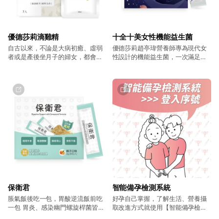
優德莎莉滴雞精
十全十美女性機能益生菌
自古以來，不論是大病初癒、虛弱
優德莎莉趙亭瑋營養師專為現代女
者或是產後坐月子的婦女，都會飲
性設計的機能益生菌，一次滿足心
用雞湯來補充營養。 隨著時代的改
情愉悅、消化道保健、私密保養、
變，萃取雞隻精華已從自家耗時費
調整體質、放鬆助眠、健康維持、
工熬煮的雞湯，進步到透過高壓爐
養顏美容七大必須調理！每包3公克
完整萃取又可常溫保存的滴雞精，
出廠菌數高達400億，拒絕使用任
唯一不變的是那份為妳著想的心。
何無用菌衝高菌數！無添加砂糖、
果汁粉調味，成分簡單讓你體驗無
負擔。
保衛君
智能備孕檢測系統
脹氣飯後吃一包，胃酸逆流飯前吃
好孕自己掌握，了解生活、營養攝
一包 胃炎、感染幽門螺旋桿菌皆適
取改進方式就使用【智能備孕檢測
用 15分立即舒緩！飯後舒適！ 15
系統】。臺北醫學大學與優德莎莉