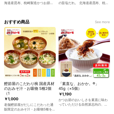
海道産昆布、枕崎製造かつお節こ
の旨塩だれ。 北海道産昆布、枕崎
だわりの国産原料を使用！ ●マル
製造かつお節こだわりの国産原料
トモ「お野菜まる®」は北海道産
を使用！ ●マルトモ「お野菜まる
昆布と枕崎製造かつお節を原料に
®」は北海道産昆布と枕崎製造か
使用したお野菜まぜ合わせ調味料
つお節を原料に使用したお野菜ま
おすすめ商品
See more
です。 ●だしを効かせることで塩
ぜ合わせ調味料です。 ●だしを効
分を抑えても野菜をおいしく食べ
かせることで塩分を抑えても野菜
ることができます。 ●1人前(本品
をおいしく食べることができま
1/2袋）当たりの食塩相当量：1.8g
す。 ●フランス産岩塩とにんにく
●お試ししやすい2人前×2回分の1
の香りの旨塩だれ。 ●1人前(本品
回毎の使い切りタイプで便利！
1/2袋）当たりの食塩相当量：1.3g
●お試ししやすい2人前×2回分の1
回毎の使い切りタイプで便利！
鰹節屋のこだわり椀 国産具材
「素直な、おかか。®」
のおみそ汁・お吸物 5種2個
45g（×5個）
（1
￥1,190
￥1,000
かつお節のおいしさを素直に味わ
っていただける自然派志向の、し
老舗鰹節屋がだしにこだわった通
っとりソフトタイプのおかかふり
販限定のおみそ汁・お吸物5種を2
かけです。 ●薩摩産のかつお節と
個セット（10食）で販売中！ ●だ