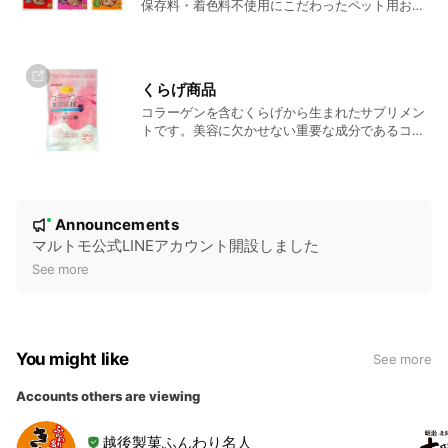
保存料・着色料不使用にこだわったペット用おや
つ「だいすき」シリーズをご紹介します。
くらげ商品
コラーゲンを含むくらげから生まれたサプリメン
トです。美容に欠かせない重要な成分であるコラ
ーゲンに、ヒアルロン酸を加えました。
N
Announcements
New
o
マルトモ公式LINEアカウント開設しました
t
See more
i
c
e
You might like
See more
Accounts others are viewing
越後製菓ふんわり名人