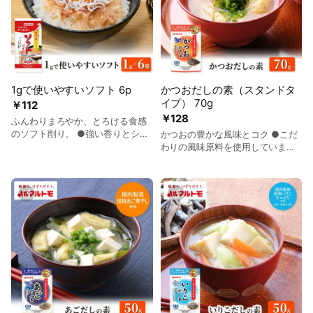
1gで使いやすいソフト 6p
かつおだしの素（スタンドタ
イプ） 70g
￥112
￥128
ふんわりまろやか、とろける食感
のソフト削り。 ●強い香りとシャ
かつおの豊かな風味とコク ●こだ
ープなうま味が特長のかつお荒節
わりの風味原料を使用していま
を使用しました（国内製造）。 ●
す。かつお節と宗田がつお節を絶
ふりかけやすく食べやすい5?幅の
妙の割合で組み合わせました。か
帯状削りです。 ●かつおの筋肉繊
つお節の豊かな香りと宗田がつお
維を断ち切るように削っています
節のコク味が特長のだしの素で
ので、ふんわりやわらか仕立ての
す。 ●アレルゲンを含まない原料
ソフト削りです。 ●使い切りやす
のみで作っています。 ●調味料を
い内容量（1g）でトッピングに最
バランス良く配合していますの
適。連包資材にすることで仕切り
で、溶かすだけで簡単に本格的な
を無くし、プラスチック使用量を
だしができます。 ●溶けやすい顆
削減しました。 ●おすすめの食べ
粒に仕上げました。様々な場面で
方：ふりかけに最適です。お好み
使いやすいだしの素です。 ●1袋
焼き、たこ焼き、お豆腐、おひた
70g入りのお徳商品です。 ●保管
し、お漬け物など何にでも直接ふ
に便利なチャック付きです。