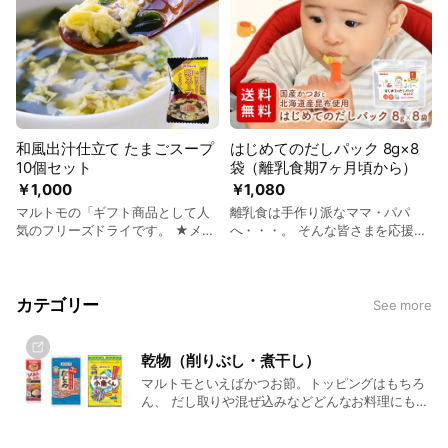
た。野菜から溶けだした自然でや
さでカリッと食感を楽しめる飴炒
さしい味わいです。
りに仕上げました。お子さまのお
やつやお酒のおつまみとして、ス
ナック感覚で煮干しの栄養を丸ご
とおいしくお召し上がりいただけ
ます。
和風出汁仕立て たまごスープ
はじめてのだしパック 8g×8
10個セット
袋（離乳食期7ヶ月頃から）
￥1,000
￥1,080
マルトモの「ギフト商品として人
離乳食は手作り派なママ・パパ
気のフリーズドライです。 ★メー
へ・・・。 そんな皆さまを応援す
ル便・送料無料・1,000円(税込)ポ
る離乳食用のだしパックを作りま
ッキリ★でおトク！ ●かつお節を
した。 素材を厳選、また、だしパ
たっぷり使い、だしを効かせるこ
ックだから本物のだしを簡単にと
とでより一層美味しくなりまし
れます。 今まで本格的なだしをと
カテゴリー
See more
た。 ●フリーズドライなので生ゴ
ったことが無い方でも安心！ この
ミも出ず衛生的です。 ●忙しい朝
「はじめてのだしパック」で、安
やランチ時にも簡単に用意できま
全、かつ、手間抜きの離乳食づく
乾物（削りぶし・煮干し）
す。
りをぜひ！ ●離乳食期から使える
マルトモといえばかつお節。トッピングはもちろ
だしパックです。目安は7ヶ月頃か
ん、 だし取りや混ぜ込みなどどんなお料理にも手
らです。もちろん大人も自然なだ
軽にお使いいただける削りぶしを取り揃えており
しをお楽しみいただけます。 ●食
ます。 また、食べるにぼしやだし用の煮干しもご
塩・調味料（アミノ酸等）無添