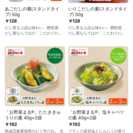
りかけてご使用ください。
あごだしの素(スタンドタイ
いりこだしの素(スタンドタイ
プ) 50g
プ) 50g
￥128
￥128
だし香る上品な味わい。鰹節屋、
だし香る上品な味わい。鰹節屋、
だし屋ならではの「こだわりだし
だし屋ならではの「こだわりだし
素材」を使用したあごだしの素で
素材」を使用したいりこだしの素
す。 ●自社工場で焙焼加工したあ
です。 ●国内製造のいわし煮干し
ご煮干しの香ばしい風味と、すっ
を自社工場焙焼し、頭から内臓・
きりと上品なうま味で味に広がり
尾までまるごと配合。 ●煮干しな
があります。 ●チャック付きのス
らではの風味も食材としての恵み
タンドタイプで保管にも便利で
もすべて残さずいただける、食品
す。 ●おすすめの食べ方：みそ
ロスの抑制にもつながるエコな商
汁、煮物等にはもちろん、チャー
品です。 ●チャック付きのスタン
ハン、パスタなどいろいろなメニ
ドタイプで保管にも便利です。 ●
ューでお楽しみください。
おすすめの食べ方：みそ汁、煮物
等にはもちろん、チャーハン、パ
スタなどいろいろなメニューでお
楽しみください。
「お野菜まる®」たたききゅ
「お野菜まる®」塩キャベツ
うりの素 40g×2袋
の素 40g×2袋
￥192
￥192
熟成豆板醤使用のピリ辛だれ。 北
フランス産岩塩とにんにくの香り