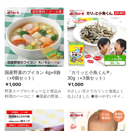
本醸造濃口醤油、ごま油の老舗
しには、マルトモのふわふわ食感
「かどや」のいりごまなどを使用
のかつお粉末を使用。かつおのだ
し、「追い鰹炊き製法」で風味豊
し感をお楽しみください。 ●具材
かに仕上げました！ ●ジューシー
はそれぞれ国産のものを使用して
でソフトな食感はアツアツのご飯
います。 ●フリーズドライ製法の
によくなじみ、かつお節の食感も
粉末みそを使用しています。 ●忙
しっかり感じられます。 ●トッピ
しい朝でも手軽にいただけて便利
ングや混ぜ込みなど、いろいろな
です。また、持ち運びもしやすい
食材と合わせて調味料としてもい
ので、ランチにもおすすめ！ ●メ
ろいろなお料理にお使いいただけ
ール便、送料無料でお得です！
ます。 ●メール便で発送。送料無
料です。
国産野菜のブイヨン 4g×6袋
「カリッと小魚くん®」
（×6個セット）
30g（×3個セット）
￥1,000
￥1,000
野菜スープやシチューなど煮込み
やさしい甘さでカリッと食感よく
料理のベースに！ ●国産の野菜に
仕上げました ●食べやすいサイズ
こだわり、玉ねぎ、白菜、キャベ
の国内製造いわし煮干しを選定し
ツ、ニンジン、ニンニク、セロリ
て使用しています。 ●砂糖、いり
の6種類の野菜をエキス原料に使っ
ごま、香辛料だけで味付けした自
ています。 ●生野菜をまるごと使
然な味わいです。お子さまからご
用し、自社工場でじっくり炊き出
年配の方まで幅広い年齢の方にお
して抽出したエキスを配合しまし
すすめいたします。 ●やさしい甘