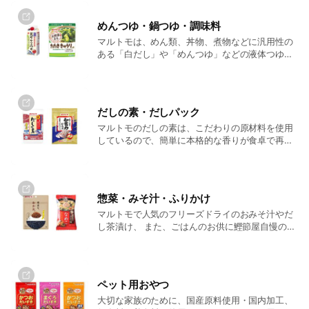
用意しております。
加。無漂白不織布を使用していま
す。 ●鹿児島県近海でとれた鮮度
めんつゆ・鍋つゆ・調味料
の良いカツオをかつお節に仕上
マルトモは、めん類、丼物、煮物などに汎用性の
げ、北海道産昆布とブレンドしま
ある「白だし」や「めんつゆ」などの液体つゆや
した。 ●5分煮出すだけの簡単作
「鍋つゆ」、お野菜に混ぜるだけで作れる「メニ
業でおいしいだしが取れ、お好み
ュー専用調味料」、更には、そば、うどん、そう
の味付け、調理でいろいろなお料
めんなどの麺類も取り揃えております。
理にご使用いただけます。 ●だし
は、1週間で使い切りやすい量に設
だしの素・だしパック
計されております。製氷皿1杯分で
マルトモのだしの素は、こだわりの原材料を使用
フリージングに適しています。
しているので、簡単に本格的な香りが食卓で再現
できます。 お湯に溶けやすい形状で、サッと溶け
て香りが引き立ちます。 だしパックは、煮出して
使うのはもちろん、様々なメニューにご使用いた
だけます。
惣菜・みそ汁・ふりかけ
マルトモで人気のフリーズドライのおみそ汁やだ
し茶漬け、 また、ごはんのお供に鰹節屋自慢のふ
りかけなどご用意しております。
ペット用おやつ
大切な家族のために、国産原料使用・国内加工、