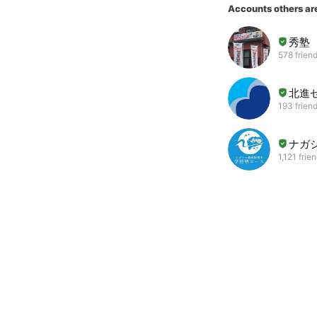
Accounts others ar
秀塾
578 frien
北進
193 frien
ナガ
1,121 frie