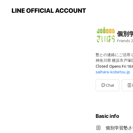
個別
Friends
2
塾との連絡にご活用
神奈川県 横浜市戸塚区 
Closed
Opens Fri 16:
saihara-kobetsu.jp
Sun
Closed
Mon
Closed
Tue
16:00 - 20:50
Chat
Wed
16:00 - 20:50
Thu
16:00 - 20:50
Fri
16:00 - 20:50
Sat
14:00 - 17:50
ご連絡はいつでもＯ
Basic info
個別学習塾さ