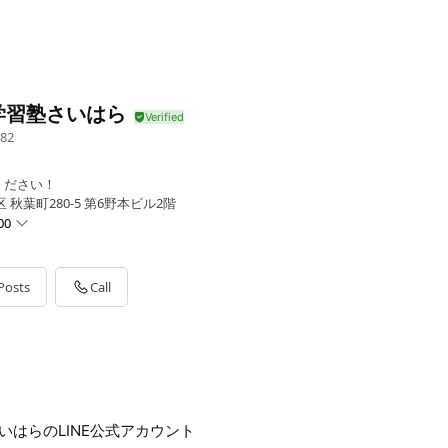
学習塾さいはら
82
ください！
秋葉町280-5 第6野本ビル2階
00
Posts
Call
Ｋです！（営業日に返信させていただきます）
いはらのLINE公式アカウント