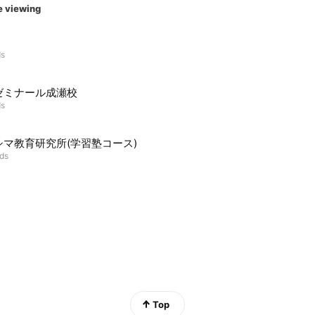
e viewing
ds
ゼミナール成瀬校
ds
シマ教育研究所(学習塾コース)
nds
Top