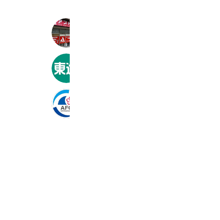
アプト学院 北山田校
745 friends
東進衛星予備校 渕野辺校
741 friends
AFC茅ケ崎
469 friends