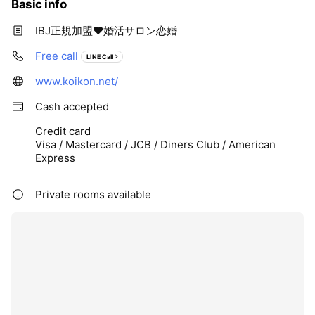
Basic info
IBJ正規加盟❤️婚活サロン恋婚
Free call
LINE Call
www.koikon.net/
Cash accepted
Credit card
Visa / Mastercard / JCB / Diners Club / American
Express
Private rooms available