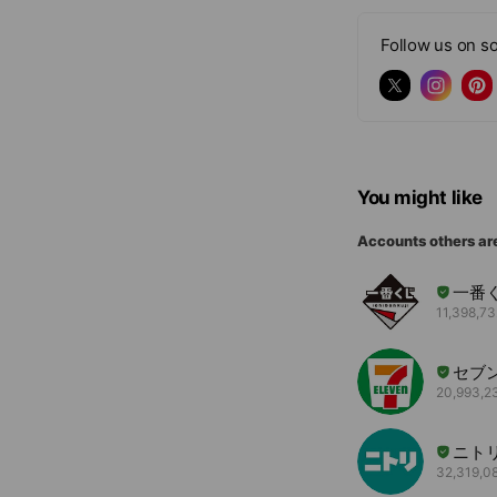
Follow us on so
You might like
Accounts others ar
一番
11,398,73
セブ
20,993,23
ニト
32,319,08