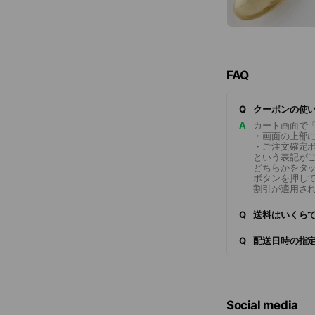
FAQ
Q
クーポンの使
A
カート画面で
・画面の上部
・ご注文確定
という表記が
どちらかをタ
ボタンを押し
割引が適用さ
Q
送料はいくらで
Q
配送日時の指定
Social media