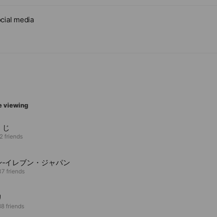
cial media
e viewing
くじ
2 friends
ン‐イレブン・ジャパン
7 friends
リ
8 friends