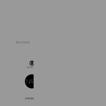
See more
高島屋オンラインストア
5,213,585 friends
NARS Cosmetics
1,736,498 friends
J&M DAVIDSON
11,926 friends