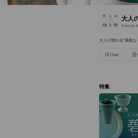
大人
Friends
4
大人が惚れる"素敵な
Chat
特集