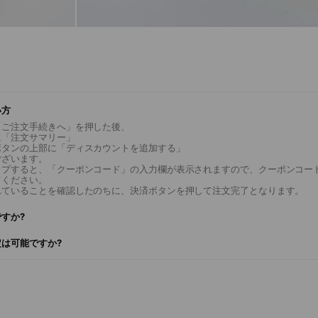
い方
「ご注文手続きへ」を押した後、
に「注文サマリー」
ボタンの上部に「ディスカウントを追加する」
ございます。
ップすると、「クーポンコード」の入力欄が表示されますので、クーポンコー
てください。
れていることを確認したのちに、決済ボタンを押して注文完了となります。
すか?
は可能ですか?