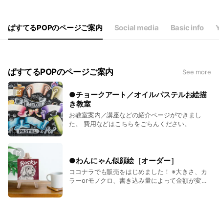
Thu
12: - 17:
Fri
12: - 17:
Sat
Closed
ぱすてるPOPのページご案内
Social media
Basic info
お問合せ可能時間です。時間外は返信が遅れます。
ぱすてるPOPのページご案内
See more
●チョークアート／オイルパステルお絵描
き教室
お教室案内／講座などの紹介ページができまし
た。 費用などはこちらをごらんください。
●わんにゃん似顔絵［オーダー］
ココナラでも販売をはじめました！ ※大きさ、カ
ラーorモノクロ、書き込み量によって金額が変わ
りますので、まずはLINEでお気軽にお問合せ下さ
い。