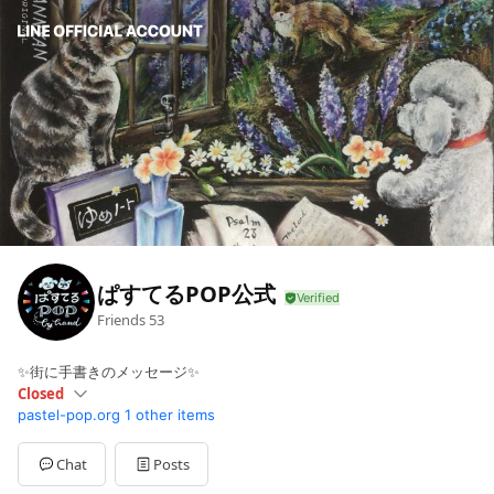
ぱすてるPOP公式
Friends
53
✨街に手書きのメッセージ✨
Closed
pastel-pop.org
1 other items
Sun
Closed
Mon
12: - 17:
Tue
12: - 17:
Chat
Posts
Wed
12: - 17: