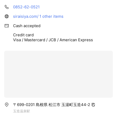
0852-62-0521
siraisiya.com/
1 other items
Cash accepted
Credit card
Visa / Mastercard / JCB / American Express
〒699-0201 島根県 松江市 玉湯町玉造44-2
玉造温泉駅