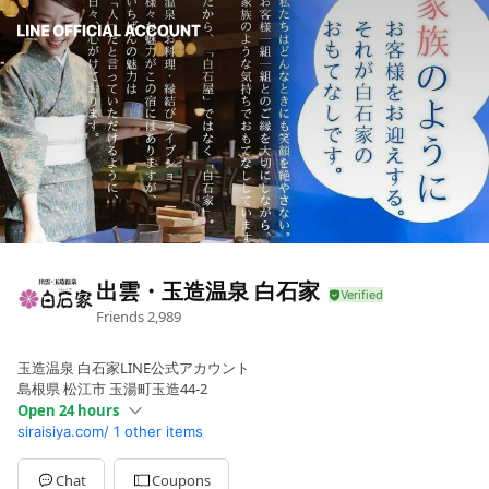
出雲・玉造温泉 白石家
Friends
2,989
玉造温泉 白石家LINE公式アカウント
島根県 松江市 玉湯町玉造44-2
Open 24 hours
siraisiya.com/
1 other items
Sun
00:00 - 00:00
Mon
00:00 - 00:00
Tue
00:00 - 00:00
Chat
Coupons