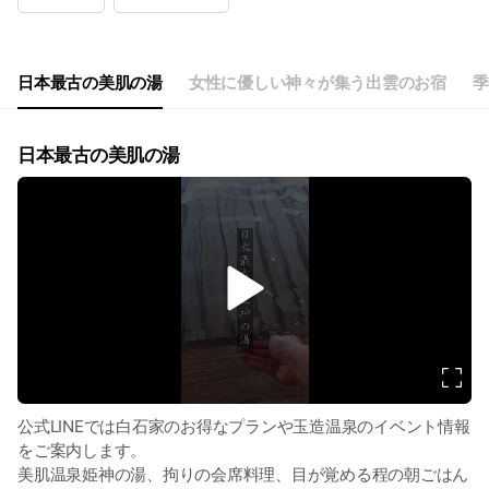
Wed
00:00 - 00:00
Thu
00:00 - 00:00
Fri
00:00 - 00:00
Sat
00:00 - 00:00
日本最古の美肌の湯
女性に優しい神々が集う出雲のお宿
季
日本最古の美肌の湯
v
i
d
e
o
公式LINEでは白石家のお得なプランや玉造温泉のイベント情報
をご案内します。
美肌温泉姫神の湯、拘りの会席料理、目が覚める程の朝ごはん