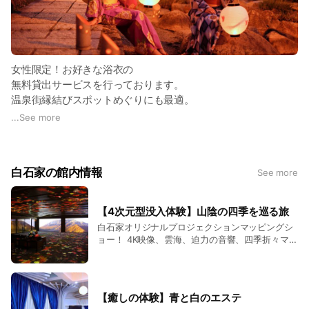
料理をご用意いたします。 ・8大
ー等、 白石家でしか味わえない目
かな色合い・きめ細かな霜降り・
とろけるような食感が特徴。 全国
日前にはご連絡下さい。 ※宿泊当
アレルゲンに限り、アレルギー対
が覚める程の朝ごはんをお楽しみ
風味豊かな味わいと、とろけるよ
和牛能力共進会において内閣総理
日のアレルギー対応のご要望には
応いたします。予約時にご連絡下
いただけます。 ◆【お食事場所・
うな食感が特徴。 全国和牛能力共
大臣賞を二度も受賞するなど全国
お応え出来ません。 ◆公共交通機
さい。 ※病気や持病、薬の飲み合
アレルギー対応について】◆ ・ご
進会において内閣総理大臣賞を二
的にも評価が高い。 ◆冬の味覚プ
関をご利用の方へ◆ ＪＲ玉造温泉
わせ、妊婦さん等、特別なお食事
夕食場所は基本的にダイニングで
度も受賞するなど全国的にも評価
ミアム会席お品書き(11/11～2/28)
駅または高速玉造バス停までご到
をご要望の場合も予約時か遅くと
ご準備いたします。 ・ご朝食は全
女性限定！お好きな浴衣の
が高い。 ◆冬の少量美味会席
前菜 季節の前菜5種盛り 吸物
着時刻に合わせて送迎いたしま
も2日前にはご連絡下さい。 ※宿泊
席禁煙のダイニングでバイキング
（11/11～2/28） 前菜 季節の前
白子豆腐清まし 御造 日本海鮮魚
無料貸出サービスを行っております。
す。 当館の規定内での時間に限定
当日のアレルギー対応のご要望に
料理をご用意いたします。 ・8大
菜3種盛り 御造 日本海鮮魚4種盛
特選5種盛り 蒸物 甘鯛の蕪蒸し
されます。(14：00～19：00) ◆
温泉街縁結びスポットめぐりにも最適。
はお応え出来ません。 ◆公共交通
アレルゲンに限り、アレルギー対
り 蒸物 甘鯛の蕪蒸し 焼物 のど
鍋物 奥出雲豚の胡麻味噌鍋 焼
お車でお越しの方へ◆ 100台分の
四季折々の風景を眺めながらの散策、のんびりとおしゃべりを
機関をご利用の方へ◆ ＪＲ玉造温
応いたします。予約時にご連絡下
...
See more
ぐろ奉書焼き 酢物 ズワイ蟹半身
物 のどぐろ塩焼き 酢物 ズワイ
無料駐車場完備。事前のご予約不
泉駅または高速玉造バス停までご
さい。 ※病気や持病、薬の飲み合
たのしむ足湯にも、オシャレな花浴衣は旅気分をグーンと盛り
鉄板 島根和牛ステーキ 食事 牛
蟹半身 鉄板 島根和牛ステーキ 食
要です。 スタッフが駐車場へ移動
到着時刻に合わせて送迎いたしま
わせ、妊婦さん等、特別なお食事
しぐれ煮御飯 留椀 白子豆腐清ま
上げてくれます。
事 蟹茶漬け 香物 自家製ぬか漬
するので玄関横付けＯＫ！
す。 当館の規定内での時間に限定
をご要望の場合も予約時か遅くと
し 香物 自家製ぬか漬け 水菓子
け 水菓子 白石家特製オレンジブ
されます。(14：00～19：00) ◆
も2日前にはご連絡下さい。 ※宿泊
白石家特製オレンジブリュレ ◆春
リュレ ◆春の味覚プレミアム会席
白石家の館内情報
See more
お車でお越しの方へ◆ 100台分の
当日のアレルギー対応のご要望に
の少量美味会席（3/1～5/31） 前
お品書き(3/1～5/31) 前菜 季節の
駐車場完備 スタッフが駐車場へ移
はお応え出来ません。 ◆公共交通
菜 季節の前菜3種盛り 御造 日
前菜5種盛り 御造 日本海鮮魚
動するので玄関横付けＯＫ ◆お子
機関をご利用の方へ◆ ＪＲ玉造温
本海鮮魚4種盛り 蒸物 鯛蓮根饅
特選5種盛り 蒸物 蛤と地野菜の
【4次元型没入体験】山陰の四季を巡る旅
様のお食事について◆ ・小学生の
泉駅または高速玉造バス停までご
頭 鍋物 銀鮭と白菜のクリーム煮
酒蒸し 鍋物 銀鮭と白菜のクリー
お子様は大人の方に準じたミニ会
到着時刻に合わせて送迎いたしま
白石家オリジナルプロジェクションマッピングシ
焼物 のどぐろの奉書焼き 鉄板
ム煮 焼物 のどぐろの塩焼き 洋
席をご用意します。 ・幼児食事布
す。 当館の規定内での時間に限定
ョー！ 4K映像、雲海、迫力の音響、四季折々マッ
島根和牛ステーキ 食事 牛しぐれ
皿 甘鯛とアスパラのサラダ 鉄
団ありのお子様のご夕食はお子様
されます。(14：00～19：00) ◆
ピングと4次元体験型イベントを毎晩上演！
煮御飯 留椀 そら豆寄せ清まし 香
板 島根和牛ステーキ 留椀 そら
和膳をご用意します。 ・幼児食事
お子様のお食事について◆ ・小学
物 自家製ぬか漬け 水菓子 白石
豆寄せ清まし 食事 鯛と筍の釜飯
のみのお子様のご夕食はお子様ラ
生のお子様は大人の方に準じたミ
家特製オレンジブリュレ 6月1以降
香物 自家製ぬか漬け 水菓子 白
ンチセットをご用意します。
ニ会席をご用意します。 ・幼児食
の夏献立は確定次第掲載いたしま
石家特製オレンジブリュレ 6月1
【癒しの体験】青と白のエステ
事布団ありのお子様のご夕食はお
す。 ◆【お食事場所・アレルギー
以降の夏献立は確定次第掲載しま