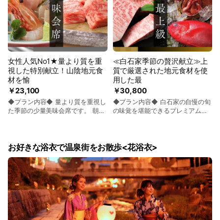
食感が特徴。 第12回全国和牛能力
る高級魚で、その評価は鯛などよ
――――――――――――――
イニングでご準備いたします。 ・
共進会で肉質部門優勝を誇る日本
り、はるか上。 食通のあいだで特
【朝夜ともにプライベート空間で
ご朝食は全席禁煙のダイニングで
一の黒毛和牛です。 ◆春の花舞会
に珍重され、「幻の魚」「白身の
の食事をお約束】 創業300年以上
バイキング料理をご用意いたしま
席お品書き 前菜 彩り前菜3種盛
トロ」とさえ呼ばれる。 ▼島根和
の歴史を誇る老舗宿「白石家」の
す。 ・8大アレルゲンに限り、ア
り 御造 日本海鮮魚厳選4種盛り
牛▼ 鮮やかな色合い・きめ細かな
味と伝統を受け継いだ 料理長自ら
レルギー対応いたします。 ※宿泊
蒸物 鯛蓮根饅頭 鍋物 銀鮭と白
霜降り・風味豊かな味わいと、と
が選び抜いた地元山陰のブランド
当日のアレルギー対応のご要望に
菜のクリーム煮 御凌 出雲そば 鉄
ろけるような食感が特徴。 第12回
食材を使用した特別献立をご用
はお応え出来ません。 ◆公共交通
女性人気No1★量より質を重
≪白石家季節の贅沢献立≫上
板 島根和牛ステーキ 揚物 春の
全国和牛能力共進会で肉質部門優
意。 食を愉しむ宿でこだわりの
機関をご利用の方へ◆ ＪＲ玉造温
視した特別献立！山陰地元食
質で厳選された地元食材を使
天婦羅盛り合わせ 留椀 季節のお
勝を誇る日本一の黒毛和牛です。
品々をご堪能ください。 ゆったり
泉駅または高速玉造バス停までご
材を愉
用した最
吸い物 食事 牛しぐれ煮御飯 香
◆春の花暦会席お品書き 前菜 彩
と安らぎのひと時を過ごせる大人
到着時刻に合わせて送迎いたしま
物 自家製ぬか漬け 水菓子 白石
り前菜5種盛り 御造 日本海鮮魚
￥23,100
￥30,800
の時間をお約束します。 スタッフ
す。 次の時間に限定されます。
家特製オレンジブリュレ ※時期に
特選5種盛り 蒸物 蛤と地野菜の
◆プラン内容◆ 量より質を重視し
◆プラン内容◆ 白石家の自慢の旬
の入室を控えめにした料理提供で
(14：00～19：00) ◆お車でお越
より食材・器を変更する場合がご
酒蒸し 焼物 のどぐろの奉書焼き
た季節の少量美味会席です。 朝に
の味覚を堪能できるプレミアム会
おもてなしいたします。 【夕食後
しの方へ◆ 100台分の駐車場完
ざいます。 ◆ご朝食について◆
鉄板 島根和牛ステーキ 揚物 春
仕入れる日本海鮮魚4種盛りやのど
席プランです。 季節に合わせて上
のお愉しみ】 毎晩20時45分より
備。 スタッフが駐車場へ移動する
ダイニングMaGaTaMaにて島根の
の天婦羅盛り合わせ 洋皿 甘鯛と
ぐろ、地元のブランド牛「島根和
質で厳選された地元の食材を使用
ロビーにて白石家オリジナルプロ
ので玄関横付けＯＫ ◆お子様のお
朝ごはんをバッフェスタイルでご
アスパラのサラダ 留椀 季節のお
牛」などの地元食材を使用。 料理
し、 当館和食のプロの調理師が丁
ジェクションマッピングを上映。
食事について◆ ・小学生のお子様
用意。 人気の手作りフレンチトー
吸い物 食事 牛しぐれ煮御飯 香
長厳選の拘り会席です。女性同士
寧に調理・味付けした拘りの会席
お好きな浴衣で温泉街をお散歩<花浴衣>
山陰の四季をテーマにした迫力の
は大人の方に準じたミニ会席をご
ストやパンケーキ、イカ墨黒カレ
物 自家製ぬか漬け 水菓子 白石
や量があまり食べれないという方
です。 ▼のどぐろ▼ 魚のプロであ
4k映像と包み込まれるサラウンド
用意します。 ・幼児食事布団あり
ー等、 白石家でしか味わえない目
家特製オレンジブリュレ ※時期に
向けの特別プランです！ ▼のどぐ
る漁師が「一番旨い」と口をそろ
音響をお楽しみください。 ◆アレ
のお子様のご夕食はお子様和膳を
が覚める程の朝ごはんをお楽しみ
より食材・器を変更する場合がご
ろ▼ 魚のプロである漁師が「一番
える高級魚で、その評価は鯛など
ルギー対応について◆ ・8大アレ
ご用意します。 ・幼児食事のみの
いただけます。 ◆【お食事場所・
ざいます。 ◆ご朝食について◆
旨い」と口をそろえる高級魚で、
より、はるか上。 食通のあいだで
ルゲンに限り、アレルギー対応い
お子様のご夕食はお子様ランチセ
アレルギー対応について】◆ ・ご
ダイニングMaGaTaMaにて島根の
その評価は鯛などより、はるか
特に珍重され、「幻の魚」「白身
たします。予約時にご連絡下さ
ットをご用意します。
夕食場所は基本的にダイニングで
朝ごはんをバッフェスタイルでご
上。 食通のあいだで特に珍重さ
のトロ」とさえ呼ばれる。 ▼島根
い。 ※病気や持病、薬の飲み合わ
ご準備いたします。 ・ご朝食は全
用意。 人気の手作りフレンチトー
れ、「幻の魚」「白身のトロ」と
和牛▼ 鮮やかな色合い・きめ細か
せ、妊婦さん等、特別なお食事を
席禁煙のダイニングでバイキング
ストやパンケーキ、イカ墨黒カレ
さえ呼ばれる。 ▼島根和牛▼ 鮮や
な霜降り・風味豊かな味わいと、
ご要望の場合も予約時か遅くとも2