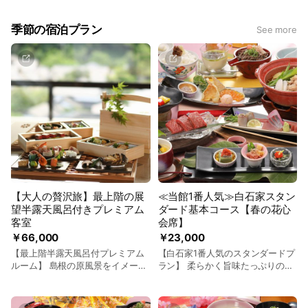
女性に優しい花の宿をテーマに、心づくしのおもてなしをいた
します。
季節の宿泊プラン
See more
【大人の贅沢旅】最上階の展
≪当館1番人気≫白石家スタン
望半露天風呂付きプレミアム
ダード基本コース【春の花心
客室
会席】
￥66,000
￥23,000
【最上階半露天風呂付プレミアム
【白石家1番人気のスタンダードプ
ルーム】 島根の原風景をイメージ
ラン】 柔らかく旨味たっぷりの大
した「雲海・宍道湖・斐伊川」の3
山鶏を使用したほうじ茶鍋、 旬の
部屋は、 空間、温泉、食事、なお
地魚の旨味を楽しめる島根近海鮮
もてなし等、ここでしか体験でき
魚3種盛りや、 季節の天婦羅盛合