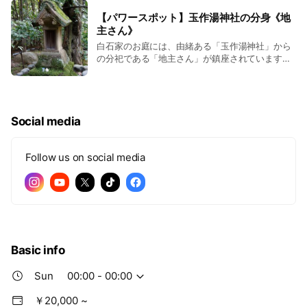
【パワースポット】玉作湯神社の分身《地
主さん》
白石家のお庭には、由緒ある「玉作湯神社」から
の分祀である「地主さん」が鎮座されています。
この「地主さん」には、12代の当主が続く白石家
を見守っていただいており、 現在の場所にお移り
になってからは、６０年の歳月を数えておりま
す。当館で結婚式の披露宴を挙げていただいたカ
Social media
ップルにお話を伺ったところ、 以前に宿泊いただ
いた時に「地主さん」にお参りをされたそうです｡
そのご縁 のかいあって結婚できたのかな…と喜ん
Follow us on social media
でお話してくださいました。 また、昨年ご宿泊い
ただいた女性のお客様が､たまたまお庭でお見受け
した のでお参りされ､そのご縁からかご結婚が決
まられたそうで､わざわざご宿 泊にお見えになっ
たとの嬉しいお話を頂戴いたしました。 皆様もご
来館いただいた折には、お庭をご覧いただいてお
気軽にお手を合わ せてくださいませ。
Basic info
Sun
00:00 - 00:00
￥20,000 ~