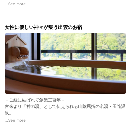
館内の美しい生け花、癒しの青と白のエステ、
...
See more
4次元体験型マッピングショー、選べる花浴衣サービス等、
様々な魅力がこの宿ににはありますが、一番の魅力は「人」で
す。
女性に優しい神々が集う出雲のお宿
お客様を家族のようにお迎えする。それが白石家のおもてなし
の心です。
白石家でキュン旅しましょう♪
－ご縁に結ばれて創業三百年－
古来より「神の湯」として伝えられる山陰屈指の名湯・玉造温
泉。
神々が集う出雲の地で、皆様とのご縁で結ばれた想いと絆を大
...
See more
切に。