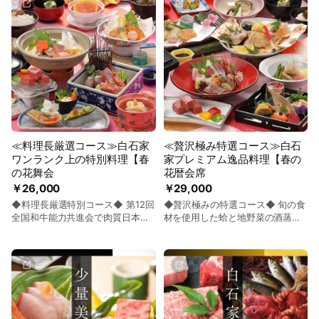
ない 特別感を感じる寛ぎと安らぎ
せなど春を彩る全11品の和会席 ▼
をご提供いたします。 大人が楽し
大山鶏▼ 脂が乗りバランスのとれ
める、やさしい時間。 ※このプラ
た、ジューシーで味のある肉質が
ンのチェックイン最終時刻は18：
特徴。 山麓のきれいな空気と新鮮
00です。
な地下天然水で育てた健康で美味
―――――――――――――― ■
しい鶏です。 ◆春の花心会席お品
テレビ大阪2月22日放送の「おと
書き◆ 前菜 彩り前菜3種盛り 御
な旅歩き旅」に紹介されました♪
造 島根近海鮮魚3種盛り 蒸物
三田村邦彦さん主演の「おとな旅
春の茶碗蒸し 鍋物 大山鶏のほう
あるき旅」は毎週土曜夕方6:30か
じ茶鍋 御凌 出雲そば 揚物 春の
ら放送 ■じゃらんネットの
天婦羅盛り合わせ 鉄板 黒毛和牛
≪料理長厳選コース≫白石家
≪贅沢極み特選コース≫白石
YouTube公式チャンネル 友近のお
ステーキ 留椀 季節のお吸い物 食
ワンランク上の特別料理【春
家プレミアム逸品料理【春の
宿すたいる！じゃらんが叶える理
事 牛しぐれ煮御飯 香物 自家製
の花舞会
花暦会席
想の温泉旅に当館が掲載されまし
ぬか漬け 水菓子 白石家特製プリ
た！ 動画をチェックしてプレミア
ン ※時期により食材・器を変更す
￥26,000
￥29,000
ム客室宿泊のご参考にして下さい♪
る場合がございます。 ◆ご朝食に
◆料理長厳選特別コース◆ 第12回
◆贅沢極みの特選コース◆ 旬の食
【前編】
ついて◆ ダイニングMaGaTaMaに
全国和牛能力共進会で肉質日本一
材を使用した蛤と地野菜の酒蒸し
https://www.youtube.com/watc
て島根の朝ごはんをバッフェスタ
に輝いた島根和牛や、 朝獲れ鮮度
や春の天婦羅盛り合わせ 鮮度抜群
h?
イルでご用意。 人気の手作りフレ
抜群の日本海鮮魚厳選4種盛り、
の日本海鮮魚特選5種盛り、肉質日
v=zyJL7H3J2l0&feature=youtu.b
ンチトーストやパンケーキ、イカ
旬の食材を使用した銀鮭と白菜の
本一に輝いたことのある島根和
e 【後編】
墨黒カレー等、 白石家でしか味わ
クリーム鍋等、春の味覚全11品の
牛、 白石家名物のどぐろの奉書焼
https://www.youtube.com/watc
えない目が覚める程の朝ごはんを
厳選和会席 ▼島根和牛▼ 鮮やかな
き等、春のグルメ全11品の特選和
h?
お楽しみいただけます。 ◆【お食
色合い・きめ細かな霜降り・風味
会席 ▼のどぐろ▼ 魚のプロである
v=h9moE7whNH8&feature=yout
事場所・アレルギー対応につい
豊かな味わいと、とろけるような
漁師が「一番旨い」と口をそろえ
u.be
て】◆ ・ご夕食場所は基本的にダ