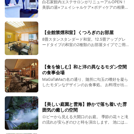
子様和膳をご用意します。 ・幼児
白石家館内エステサロンがリニューアルOPEN！
対応について】◆ ・ご夕食場所は
す ◆【お食事場所・アレルギー対
食事のみのお子様のご夕食はお子
美肌の湯×フェイシャルケア×ボディケアの相乗効
基本的にダイニングでご準備いた
応について】◆ ・ご夕食場所は基
様ランチセットをご用意します。
果で 皮膚の表面を美しく健康に整えていきます！
します。 ・ご朝食は全席禁煙のダ
本的にダイニングでご準備いたし
クイックから全身まで幅広いコースをご用意♪
イニングでバイキング料理をご用
ます。 ・ご朝食は全席禁煙のダイ
意いたします。 ・8大アレルゲン
ニングでバイキング料理をご用意
に限り、アレルギー対応いたしま
いたします。 ・8大アレルゲンに
【全館禁煙和室】くつろぎのお部屋
す。予約時にご連絡下さい。 ※病
限り、アレルギー対応いたしま
8畳スタンスタンダード和室。12.5畳アップグレ
気や持病、薬の飲み合わせ、妊婦
す。予約時にご連絡下さい。 ※病
ードタイプの和室の2種類のお部屋タイプでご用
さん等、特別なお食事をご要望の
気や持病、薬の飲み合わせ、妊婦
意。 竹葉亭、松葉亭、紅葉亭の3棟全館禁煙和
場合も予約時か遅くとも2日前には
さん等、特別なお食事をご要望の
室。WiFi完備。
ご連絡下さい。 ※宿泊当日のアレ
場合も予約時か遅くとも2日前には
ルギー対応のご要望にはお応え出
ご連絡下さい。 ※宿泊当日のアレ
【食を愉しむ】和と洋の異なるモダン空間
来ません。 ◆公共交通機関をご利
ルギー対応のご要望にはお応え出
の食事会場
用の方へ◆ ＪＲ玉造温泉駅または
来ません。 ◆公共交通機関をご利
高速玉造バス停までご到着時刻に
用の方へ◆ ＪＲ玉造温泉駅または
MaGaTaMaの名の通り、随所に勾玉の嗜好を凝ら
合わせて送迎いたします。 当館の
高速玉造バス停までご到着時刻に
したモダンなデザインのお食事処。 お料理が出来
規定内での時間に限定されます。
合わせて送迎いたします。 ◆お車
上がる様子をガラス越しに眺められるオープンキ
(14：00～19：00) ◆お車でお越
でお越しの方へ◆ 100台分の駐車
ッチンスタイル。 活気ある調理場の様子もご馳
しの方へ◆ 100台分の駐車場完
場完備。
走、焼きたて揚げたての美味しさをお楽しみいた
【美しい庭園と雲海】静かで落ち着いた雰
備。 スタッフが駐車場へ移動する
だけます。
囲気の癒しの空間
ので玄関横付けＯＫ！
ロビーから見える大開口のお庭。 季節の花々と滝
の流れが安らぎのひと時を演出します。 池には鯉
が泳いでおり餌やりも可能。 山陰の雲海を表現し
た演出も必見です。