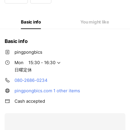
Wed
15:30 - 16:30
Thu
00:00 - 00:00
Fri
Closed
Sat
10:00 - 11:00,11:00 - 12:00
Basic info
You might like
日曜定休
Basic info
pingpongbics
Mon
15:30 - 16:30
日曜定休
080-2686-0234
pingpongbics.com
1 other items
Cash accepted