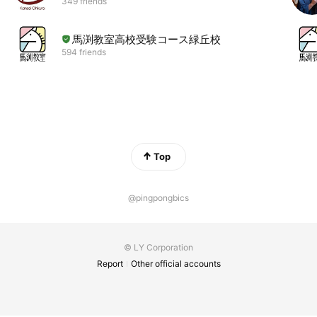
349 friends
馬渕教室高校受験コース緑丘校
594 friends
Top
@pingpongbics
© LY Corporation
Report
Other official accounts