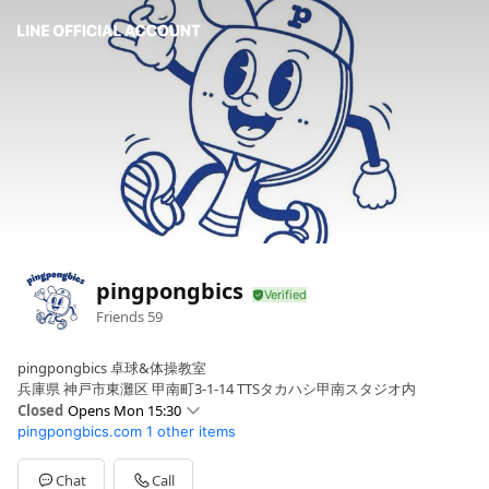
pingpongbics
Friends
59
pingpongbics 卓球&体操教室
兵庫県 神戸市東灘区 甲南町3-1-14 TTSタカハシ甲南スタジオ内
Closed
Opens Mon 15:30
pingpongbics.com
1 other items
Sun
00:00 - 00:00
Mon
15:30 - 16:30
Tue
00:00 - 00:00
Chat
Call