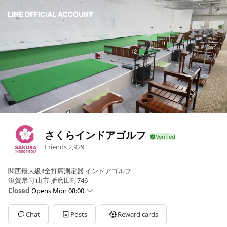
さくらインドアゴルフ
Friends
2,929
関西最大級‼全打席測定器 インドアゴルフ
滋賀県 守山市 播磨田町746
Closed
Opens Mon 08:00
Sun
07:00 - 01:00
Mon
08:00 - 01:00
Chat
Posts
Reward cards
Tue
08:00 - 01:00