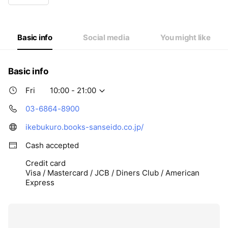
Wed
10:00 - 21:00
Thu
10:00 - 21:00
Fri
10:00 - 21:00
Sat
10:00 - 21:00
Basic info
Social media
You might like
Basic info
Fri
10:00 - 21:00
03-6864-8900
ikebukuro.books-sanseido.co.jp/
Cash accepted
Credit card
Visa / Mastercard / JCB / Diners Club / American
Express