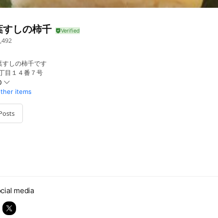
葉すしの柿千
,492
葉すしの柿千です
１丁目１４番７号
0
other items
Posts
問等のメールの返信業務は、日曜・祝日を除く
cial media