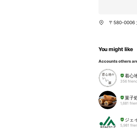
〒580-00
You might like
Accounts others ar
着心
356 frien
菓子
1,681 frie
ジェ
5,981 frie