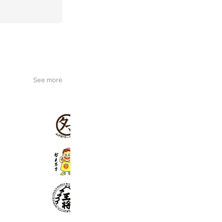
See more
タマチャンショップauPAYマーケット
898 friends
長崎 がまだす堂
563 friends
大阪王将 公式通販 dショッピング店
2,287 friends