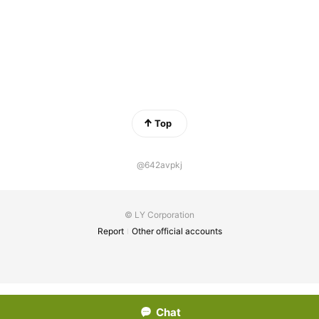
Top
@642avpkj
© LY Corporation
Report
Other official accounts
Chat