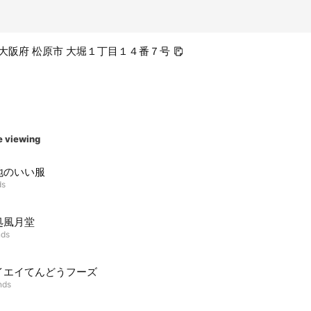
06 大阪府 松原市 大堀１丁目１４番７号
e viewing
地のいい服
ds
処風月堂
nds
イエイてんどうフーズ
nds