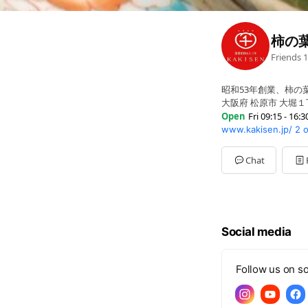
柿の
Friends
1
昭和53年創業、柿の
大阪府 松原市 大堀
Open
Fri 09:15 - 16:3
www.kakisen.jp/
2 
Sun
Closed
Mon
09:15 - 16:30
Tue
09:15 - 16:30
Chat
Wed
09:15 - 16:30
Thu
09:15 - 16:30
Fri
09:15 - 16:30
Sat
09:15 - 16:30
※お問い合せやご質
Social media
Follow us on so