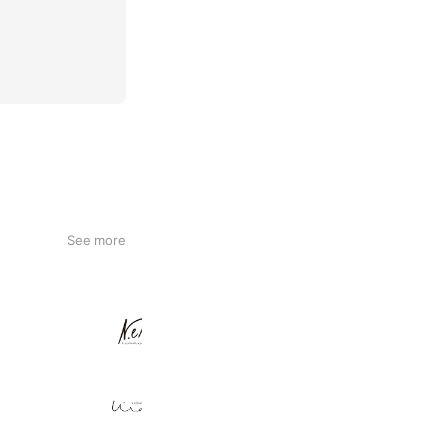
See more
N.eyelash/eyebrow
205 friends
U'ra eyelash&eyebrow
260 friends
Reward card