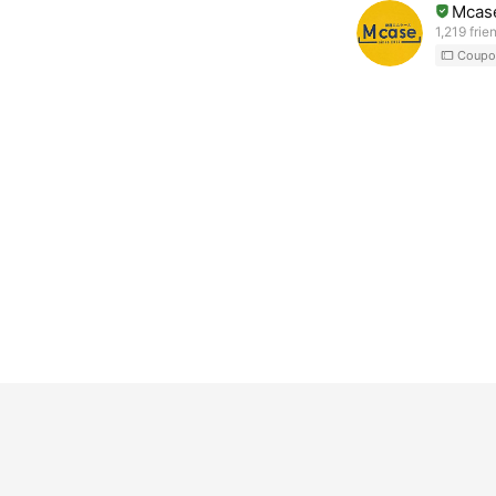
Mcas
1,219 frie
Coupo