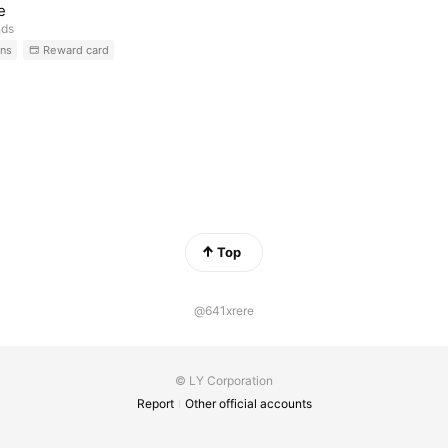
e
nds
ns
Reward card
Top
@641xrere
© LY Corporation
Report
Other official accounts