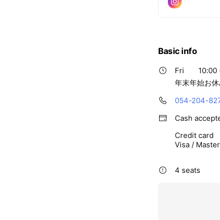
Basic info
Fri
10:00 
年末年始お休
054-204-82
Cash accept
Credit card
Visa / Maste
4 seats