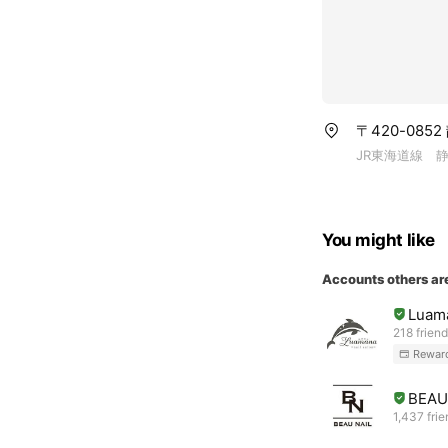
〒420-085
JR東海道線 
You might like
Accounts others ar
Luam
218 frien
Rewar
BEAU
1,437 fri