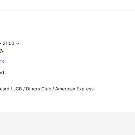
- 21:00
み
73
ed
rcard / JCB / Diners Club / American Express