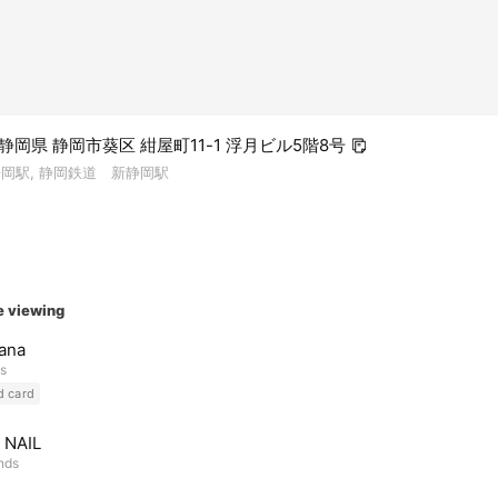
2 静岡県 静岡市葵区 紺屋町11-1 浮月ビル5階8号
静岡駅, 静岡鉄道 新静岡駅
e viewing
ana
ds
d card
 NAIL
ends