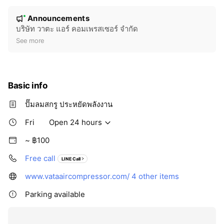
ขอบคุณลูกค้าทุกท่านที่ไว้วางใจเรา
N
จนเรามีฐานลูกค้าครอบคลุมทั่วประเทศกว่า 1,000 แห่ง 🎉
Announcements
New
o
บริษัท วาตะ แอร์ คอมเพรสเซอร์ จำกัด
📌 ให้คำปรึกษา ออกแบบ ติดตั้ง
t
See more
📌 บริการหลังการขายครบวงจร
i
📌 ปั๊มลมสกรูประหยัดพลังงาน ตั้งแต่ 5 – 600 แรงม้า
c
ขอบคุณที่ “เลือกเรา”
e
Basic info
เราจะไม่หยุดพัฒนา…เพื่อดูแลคุณให้ดีที่สุด 💼💙
ปั๊มลมสกรู ประหยัดพลังงาน
#VATAAirCompressor
Fri
Open 24 hours
#รีวิวผลงาน
#ปั๊มลมสกรู
~ ฿100
#บริการด้วยใจ
#วางระบบลมอัด
Free call
LINE Call
#โรงงานอุตสาหกรรม
www.vataaircompressor.com/
4 other items
Parking available