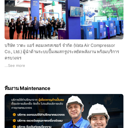
www.vataaircompressor.com
#VATAaircompressor #ปั๊มลมสกรู #ระบบลมอัด
#ดูแลครบวงจร #ประหยัดพลังงาน #โรงงาน
อุตสาหกรรม #มืออาชีพเรื่องลมอัด
บริษัท วาตะ แอร์ คอมเพรสเซอร์ จำกัด (Vata Air Compressor
Co., Ltd.) ผู้นำด้านระบบปั๊มลมสกรูประหยัดพลังงาน พร้อมบริการ
ครบวงจร
...
See more
หากคุณกำลังมองหา ระบบลมอัดที่มีประสิทธิภาพสูง ประหยัด
พลังงาน และเชื่อถือได้ – บริษัท วาตะ แอร์ คอมเพรสเซอร์ จำกัด คือ
คำตอบที่คุณวางใจได้
ทีมงาน Maintenance
บริการของเรา ครอบคลุมตั้งแต่ต้นจนจบ
🔧 ให้คำปรึกษาโดยผู้เชี่ยวชาญ
วิเคราะห์ความต้องการจริงของโรงงาน วางระบบลมอย่างเหมาะสม
เพื่อให้เกิดประสิทธิภาพสูงสุดในการใช้งาน
📐 ออกแบบและติดตั้งระบบลมอัด