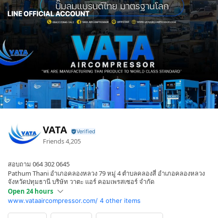
VATA
Friends
4,205
สอบถาม 064 302 0645
Pathum Thani อำเภอคลองหลวง 79 หมู่ 4 ตำบลคลองสี่ อำเภอคลองหลวง
จังหวัดปทุมธานี บริษัท วาตะ แอร์ คอมเพรสเซอร์ จำกัด
Open 24 hours
www.vataaircompressor.com/
4 other items
Sun
Open 24 hours
Mon
Open 24 hours