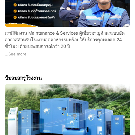
โดยคำนึงถึงทั้งคุณภาพ ความปลอดภัย และการประหยัดพลังงานใน
ระยะยาว
🛠️ จำหน่ายปั๊มลมสกรูประหยัดพลังงาน
เทคโนโลยีใหม่ล่าสุด พร้อมระบบ Inverter ช่วยควบคุมรอบการ
เรามีทีมงาน Maintenance & Services ผู้เชี่ยวชาญด้านระบบอัด
ทำงานตามโหลดการใช้งานจริง
อากาศสำหรับโรงงานอุตสาหกรรมพร้อมให้บริการคุณตลอด 24
มีให้เลือกตั้งแต่ขนาด 5 แรงม้า - 600 แรงม้า รองรับทั้งธุรกิจขนาด
ชั่วโมง! ด้วยประสบการณ์กว่า 20 ปี
เล็กไปจนถึงโรงงานอุตสาหกรรมขนาดใหญ่
✅ ให้คำปรึกษา ออกแบบและวางระบบลมที่เหมาะสมกับความ
...
See more
ต้องการของโรงงานของคุณโดยไม่มีค่าใช้จ่าย
👨‍🔧 บริการหลังการขายโดยทีมช่างผู้เชี่ยวชาญ
✅ ทีมงานผู้เชี่ยวชาญ วิศวกรและช่างเทคนิคที่ผ่านการอบรมและได้
ดูแลระบบลมอัดครบวงจร ทั้งบำรุงรักษา ซ่อมแซม และให้คำแนะนำ
รับมาตรฐานสากล
ปั๊มลมสกรูโรงงาน
การใช้งานอย่างต่อเนื่อง
✅ ติดตั้งและบำรุงรักษา รองรับทุกระบบอัดอากาศ ตั้งแต่ขนาดเล็ก
ด้วยประสบการณ์และความรู้เฉพาะทาง ทีมของเราพร้อมดูแลคุณ
ไปจนถึงขนาดใหญ่
เสมือนเป็นพันธมิตรทางธุรกิจ
✅ บริการฉุกเฉิน 24 ชั่วโมง พร้อมดูแลและแก้ไขปัญหาทันที เพื่อ
ให้ธุรกิจของคุณดำเนินต่อไปได้อย่างไม่มีสะดุด
ทำไมต้องเลือก VATA AIR COMPRESSOR?
✅ เทคโนโลยีล้ำสมัย ประหยัดพลังงานสูงสุด
#บริการของเรา
✅ ทีมวิศวกรและช่างเทคนิคมากประสบการณ์
🔹 บริการออกแบบและให้คำปรึกษาระบบลมครบวงจร
✅ บริการครบวงจร ตั้งแต่ปรึกษา ออกแบบ ติดตั้ง ไปจนถึงบริการ
🔹 บริการตรวจวัดคุณภาพเครื่องอัดลม
หลังการขาย
🔹 บริการรับเดินท่อลมโรงงาน โดยทีมงานมืออาชีพ