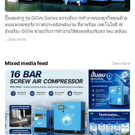
✅ มีสินค้าหลากหลาย รองรับทุกความต้องการของธุรกิจ
🔹 บริการรับซ่อม-เซอร์วิส ปั๊มลมทุกรุ่นทุกยี่ห้อ
🔹 บริการติดตั้งอินเวอร์เตอร์และ Phase Protection
📞 ติดต่อเราเพื่อขอคำปรึกษาหรือใบเสนอราคาได้ทันที
🔹 บริการตรวจเช็คและซ่อมแซมระบบลมฉุกเฉิน
ปั๊มลมสกรู รุ่น GGVe Series ยกระดับการทำงานของธุรกิจคุณด้วย
📍 VATA AIR COMPRESSOR CO., LTD.
🔹 บริการรับพันมอเตอร์ ซ่อมมอเตอร์ไฟฟ้า AC/DC
คอมเพรสเซอร์อากาศประหยัดพลังงาน ที่มาพร้อม เทคโนโลยี AI
🌐 เว็บไซต์: www.vataaircompressor.com
อัจฉริยะ GGVe ช่วยปรับการทำงานให้สอดคล้องกับสภาพแวดล้อม
📲 โทร: 064 302 0645 , 098 254 4164
สนใจติดต่อสอบถาม
จริงในทุกช่วงเวลา เพื่อประสิทธิภาพและความคุ้มค่าสูงสุด 🤖
...
See more
📱 LINE: @vata
🏭 บริษัท วาตะ แอร์ คอมเพรสเซอร์ จำกัด
📩 Email: info@vataaircompressor.com
📲 โทร : 064 302 0645 , 098 254 4164
“Safe + Ultra Efficiency + Ultra Protection” Energy Saving Air
📩 Email : info@vataaircompressor.com
Compressor AI Technology with GGVe Series
Mixed media feed
🆔 Line ID : @VATA หรือ คลิก
https://lin.ee/fyiCi1Q
See more
🌏 Website : www.vataaircompressor.com
💡 ฟีเจอร์อัจฉริยะ สำหรับเครื่องอัดกาศ
✅ การปรับอุณหภูมิปลายอากาศแบบอัจฉริยะ
#ระบบอัดอากาศ #โรงงานอุตสาหกรรม #วิศวกรผู้เชี่ยวชาญ
✅ การเรียนรู้เงื่อนไขการทำงานแบบเรียลไทม์
#บริการ24ชั่วโมง #ปั๊มลมสกรู #ปั๊มลมสกรูครบชุด #เครื่องทำลม
✅ การปรับแรงดันไอเสียให้เหมาะสมอัตโนมัติ
#ถังลม #เครื่องอัดอากาศ #ปั๊มสกรูแพคเกจเซ๊ต #ปั๊มลมสกรูโรงงาน
✅ การเลือกโหมดพลังงานตามความต้องการใช้งาน
#ปั๊มลมอินเวอร์เตอร์ #ปั๊มลมInverter #ปั๊มลมครบชุด #ปั๊มลม
✅ ระบบควบคุมแรงดันและโหมดแบบอัจฉริยะ
คลองหลวง #ปั๊มลมรังสิต #ปั๊มลมปทุม #VATA #เดินท่อลม #รับติด
✅ ฟังก์ชันกำหนดเวลาอัตโนมัติ สะดวกและแม่นยำ
ตั้งปั๊มลม #ปั๊มลมสกรูไฟบ้าน #ปั๊มลมฟบ้าน #เครื่องทำลม #ปั๊ม
ลม1เฟส #เครื่องอัดอากาศไฟ220V #ปั๊มสกรูแพคเกจเซ๊ต
#เครื่องอัดอากาศ GGVe Series ตัวช่วยให้การจ่ายลมอัดมีความ
แม่นยำ ทั้งแรงดัน การไหล และคุณภาพอากาศด้วย การออกแบบที่