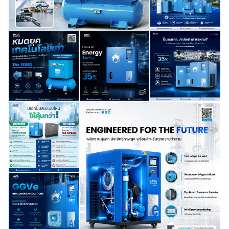
มุ่งเน้นประสิทธิภาพพลังงานสูงสุด เพื่อให้คุณได้ผลตอบแทนจากการ
ลงทุนในคอมเพรสเซอร์อากาศ อย่างคุ้มค่าที่สุด เหมาะอย่างยิ่ง
สำหรับธุรกิจที่ต้องการมาตรฐานระดับสูง ✅
ติดต่อสอบถาม
🏭 บริษัท วาตะ แอร์ คอมเพรสเซอร์ จำกัด
📲 โทร : 064 302 0645 , 098 254 4164
📩 Email : info@vataaircompressor.com
🆔 Line ID : @VATA หรือ คลิก
https://lin.ee/fyiCi1Q
🌏 Website : www.vataaircompressor.com
#ปั๊มลม #ปั๊มลมสกรู #ปั๊มลมประหยัดพลังงาน #AICompressor
#คอมเพรสเซอร์อัจฉริยะ #ควบคุมระยะไกล #SmartFactory
#IoTเพื่ออุตสาหกรรม #ประหยัดพลังงาน #เพิ่มประสิทธิภาพการผลิต
#ลดต้นทุนเพิ่มกำไร #โรงงานอัจฉริยะ #AirCompressorAI
#อุตสาหกรรม4_0 #GGVeSeries