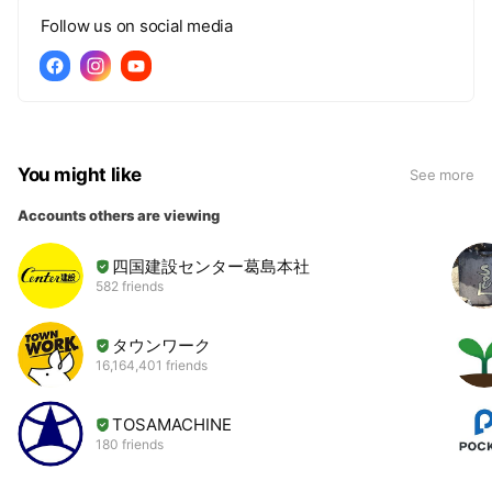
Follow us on social media
You might like
See more
Accounts others are viewing
四国建設センター葛島本社
582 friends
タウンワーク
16,164,401 friends
TOSAMACHINE
180 friends