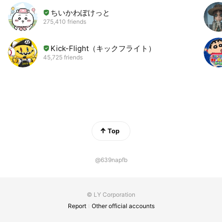
ちいかわぽけっと
275,410 friends
Kick-Flight（キックフライト）
45,725 friends
Top
@639napfb
© LY Corporation
Report
Other official accounts