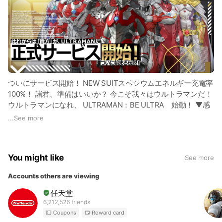
ついにサービス開始！ NEW SUITスペシウムエネルギー充電率
100%！ 諸君、準備はいいか？ 今こそ我々はウルトラマンだ！
ウルトラマンになれ、 ULTRAMAN：BE ULTRA 始動！ ▼感
動のアニメ名シーンが楽しめるストーリーモード！ ▼編成す
...
See more
る「ヒーロー」の組合せや配置によって戦略が変わる、究極の
ウルトラアクション！ ▼自分だけのオリジナルドリームチー
ムでドリームマッチ！ ▼2種類のPVP、レイド、イベントステ
You might like
See more
ージ等充実したコンテンツ！ ダウンロードはこちら iOS：
https://apple.co/3eFvlUj
Android：
https://bit.ly/34GJrA0
Accounts others are viewing
任天堂
6,212,526 friends
Coupons
Reward card