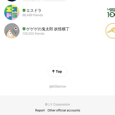
エスドラ
88,489 friends
ゲゲゲの鬼太郎 妖怪横丁
129,253 friends
Top
@639arhoe
© LY Corporation
Report
Other official accounts