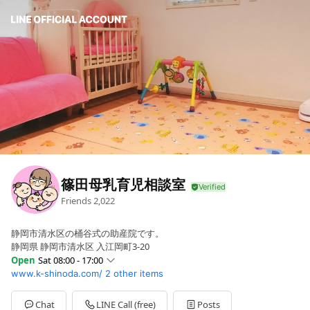
篠田母乳育児相談室
Friends
2,022
静岡市清水区の桶谷式の助産院です。
静岡県 静岡市清水区 入江岡町3-20
Open
Sat 08:00 - 17:00
www.k-shinoda.com/
2 other items
Sun
Closed
Mon
08:00 - 17:00
Tue
08:00 - 17:00
Chat
LINE Call (free)
Posts