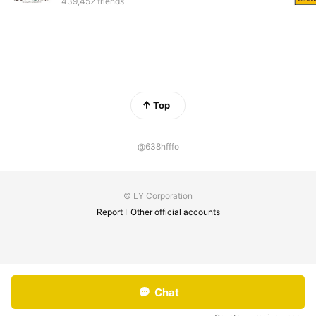
439,452 friends
Top
@638hfffo
© LY Corporation
Report
Other official accounts
Chat