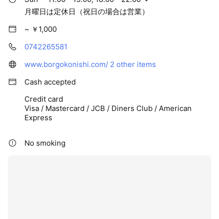
月曜日は定休日（祝日の場合は営業）
~ ￥1,000
0742265581
www.borgokonishi.com/
2 other items
Cash accepted
Credit card
Visa / Mastercard / JCB / Diners Club / American
Express
No smoking