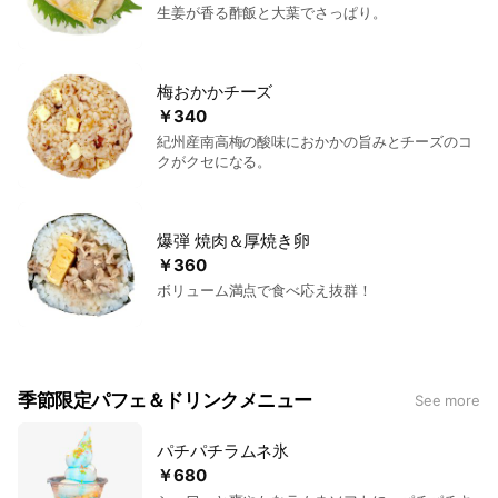
生姜が香る酢飯と大葉でさっぱり。
梅おかかチーズ
￥340
紀州産南高梅の酸味におかかの旨みとチーズのコ
クがクセになる。
爆弾 焼肉＆厚焼き卵
￥360
ボリューム満点で食べ応え抜群！
季節限定パフェ＆ドリンクメニュー
See more
パチパチラムネ氷
￥680