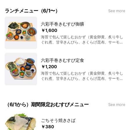
ランチメニュー（6/1〜）
See more
六彩手巻きむすび御膳
￥1,600
海苔で包んで楽しむおかず（黄金卵黄、炙り牛し
ぐれ煮、甘辛きんぴら、きくらげ昆布、サーモン
タルタル）＋ご飯＋選べるメイン（肉：おろしし
ょうが豆腐ハンバーグor魚：アジフライ自家製レ
モンタルタル）＋美活サラダ＋豚汁＋ドリンク付
六彩手巻きむすび定食
き。 メイン肉10食、メイン魚10食の数量限定とな
￥1,200
ります。
海苔で包んで楽しむおかず（黄金卵黄、炙り牛し
ぐれ煮、甘辛きんぴら、きくらげ昆布、サーモン
タルタル）＋ご飯＋美活サラダ＋豚汁
（6/1から）期間限定おむすびメニュー
See more
ごちそう焼きさば
￥380