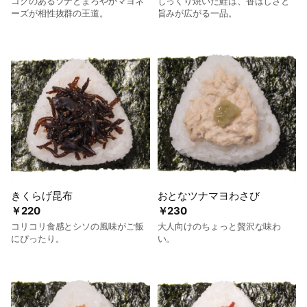
コクのあるツナとまろやかマヨネ
じっくり焼いた鮭は、香ばしさと
ーズが相性抜群の王道。
旨みが広がる一品。
きくらげ昆布
おとなツナマヨわさび
￥220
￥230
コリコリ食感とシソの風味がご飯
大人向けのちょっと贅沢な味わ
にぴったり。
い。