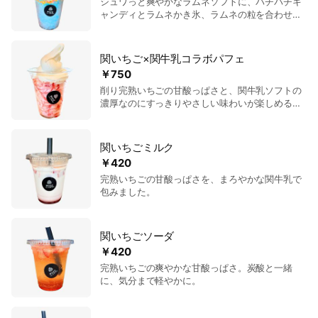
シュワっと爽やかなラムネソフトに、パチパチキ
ャンディとラムネかき氷、ラムネの粒を合わせた
夏限定スイーツ。 ひんやり食感と楽しいはじける
音で、最後までおいしく楽しめます。
関いちご×関牛乳コラボパフェ
￥750
削り完熟いちごの甘酸っぱさと、関牛乳ソフトの
濃厚なのにすっきりやさしい味わいが楽しめる限
定パフェです。
関いちごミルク
￥420
完熟いちごの甘酸っぱさを、まろやかな関牛乳で
包みました。
関いちごソーダ
￥420
完熟いちごの爽やかな甘酸っぱさ。炭酸と一緒
に、気分まで軽やかに。