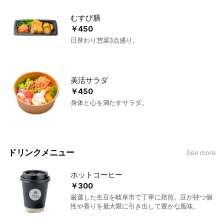
むすび膳
￥450
日替わり惣菜3点盛り。
美活サラダ
￥450
身体と心を満たすサラダ。
ドリンクメニュー
See more
ホットコーヒー
￥300
厳選した生豆を岐阜市で丁寧に焙煎。豆が持つ個
性や香りを最大限に引き出して豊かな風味。