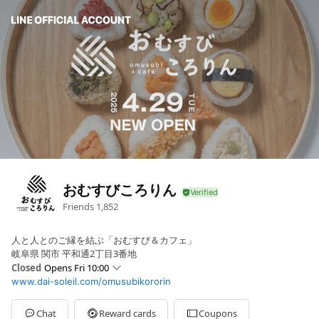
おむすびころりん
Friends
1,852
人と人とのご縁を結ぶ「おむすび＆カフェ」
岐阜県 関市 平和通2丁目3番地
Closed
Opens Fri 10:00
www.dai-soleil.com/omusubikororin
Sun
07:00 - 17:00
Mon
10:00 - 17:00
Tue
Closed
Chat
Reward cards
Coupons