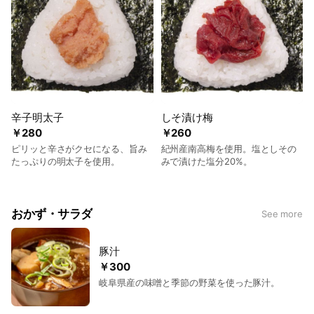
辛子明太子
しそ漬け梅
￥280
￥260
ピリッと辛さがクセになる、旨み
紀州産南高梅を使用。塩としその
たっぷりの明太子を使用。
みで漬けた塩分20%。
おかず・サラダ
See more
豚汁
￥300
岐阜県産の味噌と季節の野菜を使った豚汁。