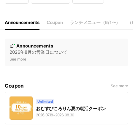
Wed
Closed
Thu
10:00 - 17:00
Fri
10:00 - 17:00
Sat
07:00 - 17:00
Announcements
Coupon
ランチメニュー（6/1〜）
（
定休日：火曜日・水曜日
N
Announcements
New
o
2026年8月の営業日について
t
See more
i
c
e
Coupon
See more
Unlimited
おむすびころりん夏の朝活クーポン
2026.07.18
~
2026.08.30