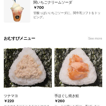
関いちごクリームソーダ
￥700
甘酸っぱいいちごソーダに、関牛乳ソフトをトッ
ピング。
おむすびメニュー
See more
ツナマヨ
​手ほぐし焼き鮭
￥220
￥260