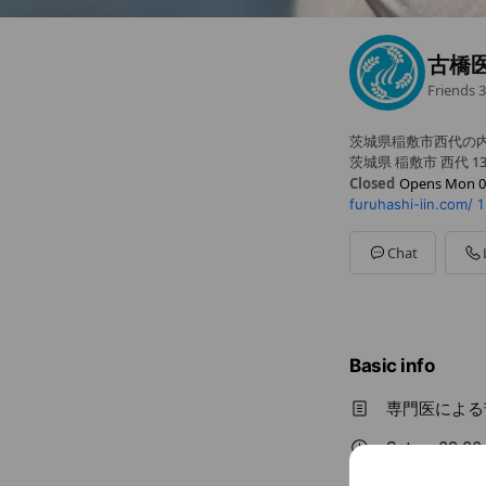
古橋
Friends
3
茨城県稲敷市西代の
茨城県 稲敷市 西代 136
Closed
Opens Mon 0
furuhashi-iin.com/
1
Sun
Closed
Mon
09:00 - 12:20,14:3
Tue
09:00 - 12:20,14:35
Chat
Wed
09:00 - 12:20,14:3
Thu
Closed
Fri
Closed
Sat
09:00 - 12:20
休診日：木曜･金曜･
Basic info
専門医による
Sat
09:00 
休診日：木曜