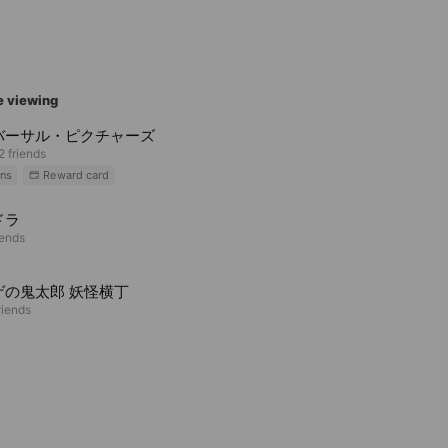
e viewing
バーサル・ピクチャーズ
2 friends
ns
Reward card
ドラ
iends
ゲの鬼太郎 妖怪横丁
riends