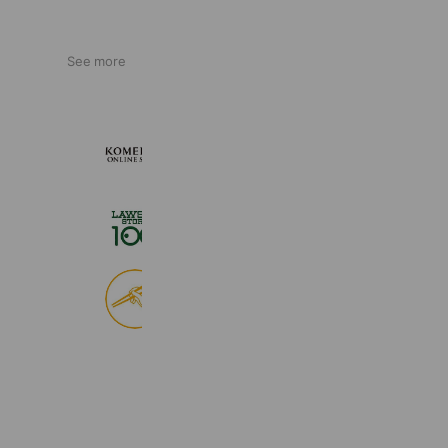
See more
KOMEHYO ONLINE STORE
660,534 friends
ローソンストア１００
2,725,244 friends
食べログ
9,046,512 friends