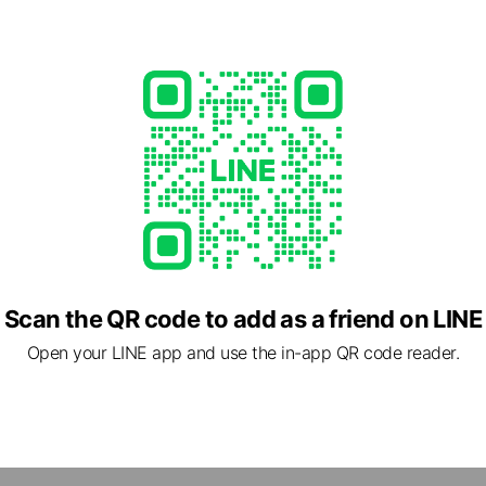
n.com/
1 other items
ed
rcard / JCB / Diners Club / American Express
Scan the QR code to add as a friend on LINE
Open your LINE app and use the in-app QR code reader.
 茨城県 稲敷市 西代 1368-3
10分 国道51号沿い