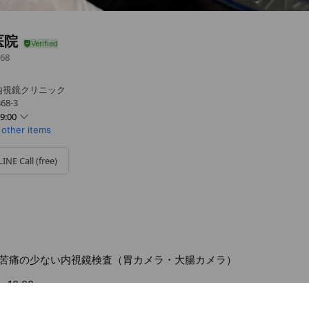
医院
68
内視鏡クリニック
8-3
9:00
 other items
5 - 16:50
 - 16:50
LINE Call (free)
5 - 16:50
日曜･祝日･第3月曜日
苦痛の少ない内視鏡検査（胃カメラ・大腸カメラ）
- 12:20
･金曜･日曜･祝日･第3月曜日