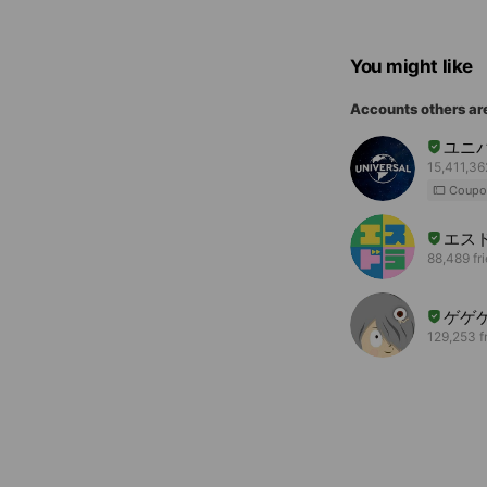
You might like
Accounts others ar
ユニ
15,411,36
Coupo
エス
88,489 fr
ゲゲ
129,253 f