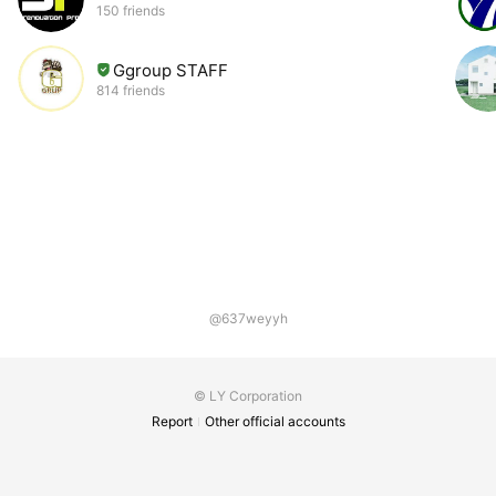
150 friends
Ggroup STAFF
814 friends
@637weyyh
© LY Corporation
Report
Other official accounts