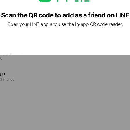
Scan the QR code to add as a friend on LINE
e viewing
Open your LINE app and use the in-app QR code reader.
産業株式会社
ds
wth就活DXPO
ds
カリ
3 friends