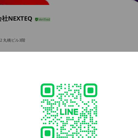
社NEXTEQ
-2 丸橋ビル3階
cial media