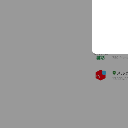
You might like
Accounts others ar
臼幸
185 frien
Gro
750 frien
メル
13,525,77