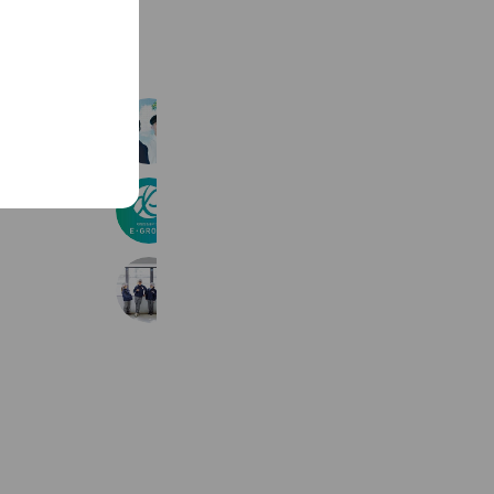
See more
SAEKIグループ採用
278 friends
E・GROUP新卒/既卒採用
906 friends
古久根建設 新卒採用
201 friends