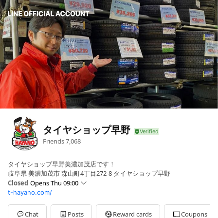
タイヤショップ早野
Friends
7,068
タイヤショップ早野美濃加茂店です！
岐阜県 美濃加茂市 森山町4丁目272-8 タイヤショップ早野
Closed
Opens Thu 09:00
t-hayano.com/
Sun
09:00 - 18:00
Mon
09:00 - 18:00
Tue
09:00 - 18:00
Chat
Posts
Reward cards
Coupons