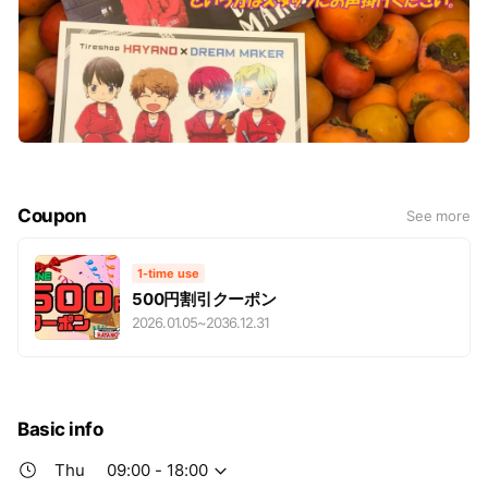
Coupon
See more
1-time use
500円割引クーポン
2026.01.05
~
2036.12.31
Basic info
Thu
09:00 - 18:00