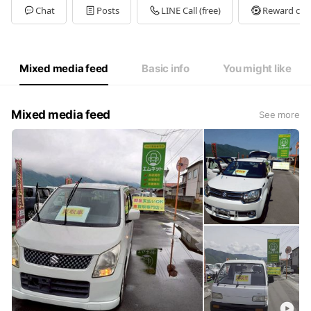
Tue
09:00 - 18:00,00:00 - 00:00
Chat
Posts
LINE Call (free)
Reward car
Wed
09:00 - 18:00,00:00 - 00:00
Thu
09:00 - 18:00,00:00 - 00:00
Fri
09:00 - 18:00,00:00 - 00:00
Sat
09:00 - 18:00,00:00 - 00:00
Mixed media feed
Basic info
You might like
出張査定の状況で留守の場合有り。事前のご予約がオススメです。
Mixed media feed
See more