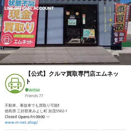
【公式】クルマ買取専門店エムネッ
ト
Friends
77
不動車、事故車でも買取り可能❗
徳島県 三好郡東みよし町 加茂5562-1
Closed
Opens Fri 09:00
www.m-net.shop/
Sun
09:00 - 18:00,00:00 - 00:00
Mon
09:00 - 18:00,00:00 - 00:00