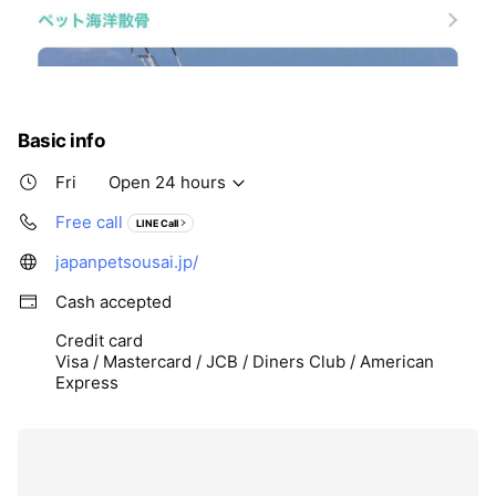
Basic info
Fri
Open 24 hours
Free call
LINE Call
japanpetsousai.jp/
Cash accepted
Credit card
Visa / Mastercard / JCB / Diners Club / American
Express