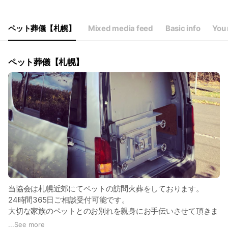
ペット葬儀【札幌】
Mixed media feed
Basic info
You 
ペット葬儀【札幌】
当協会は札幌近郊にてペットの訪問火葬をしております。
24時間365日ご相談受付可能です。
大切な家族のペットとのお別れを親身にお手伝いさせて頂きま
す。
...
See more