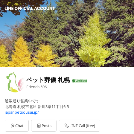
ペット葬儀 札幌
Friends
596
通常通り営業中です
北海道 札幌市北区 新川3条11丁目6-5
japanpetsousai.jp/
Chat
Posts
LINE Call (free)