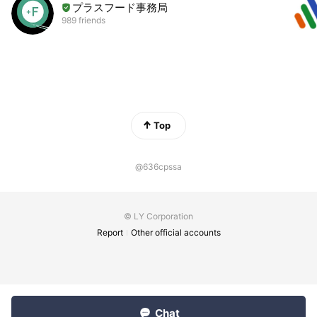
プラスフード事務局
989 friends
Top
@636cpssa
© LY Corporation
Report
Other official accounts
Chat