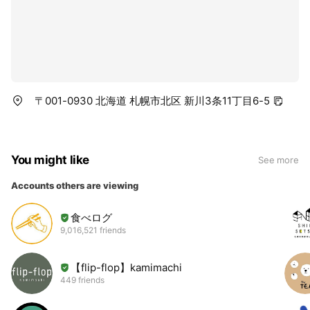
〒001-0930 北海道 札幌市北区 新川3条11丁目6-5
You might like
See more
Accounts others are viewing
食べログ
9,016,521 friends
【flip-flop】kamimachi
449 friends