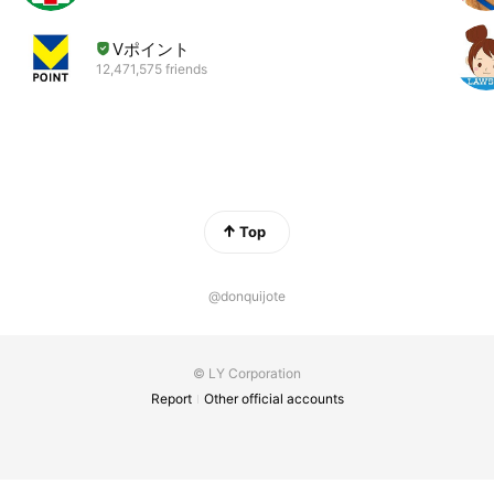
Vポイント
12,471,575 friends
Top
@donquijote
© LY Corporation
Report
Other official accounts