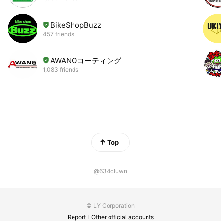
BikeShopBuzz
457 friends
AWANOコーティング
1,083 friends
Top
@634cluwn
© LY Corporation
Report
Other official accounts