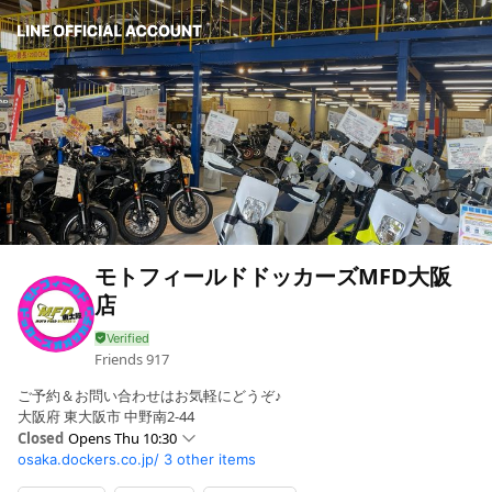
モトフィールドドッカーズMFD大阪
店
Friends
917
ご予約＆お問い合わせはお気軽にどうぞ♪
大阪府 東大阪市 中野南2-44
Closed
Opens Thu 10:30
osaka.dockers.co.jp/
3 other items
Sun
10:30 - 19:00
Mon
10:30 - 19:00