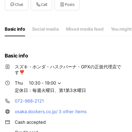
Tue
Closed
Chat
Call
Posts
Wed
10:30 - 19:00
Thu
10:30 - 19:00
Fri
10:30 - 19:00
Sat
10:30 - 19:00
Basic info
Social media
Mixed media feed
You might 
定休日：毎週火曜日、第1第3水曜日
Basic info
スズキ・ホンダ・ハスクバーナ・GPXの正規代理店で
す❣
Thu
10:30 - 19:00
定休日：毎週火曜日、第1第3水曜日
072-968-2121
osaka.dockers.co.jp/
3 other items
Cash accepted