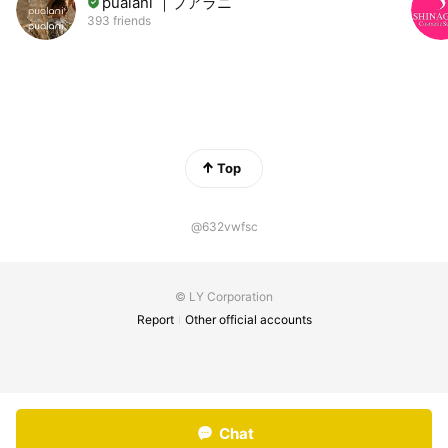
pualani ｜プアラニ
393 friends
Top
@632vwfsc
© LY Corporation
Report
Other official accounts
Chat