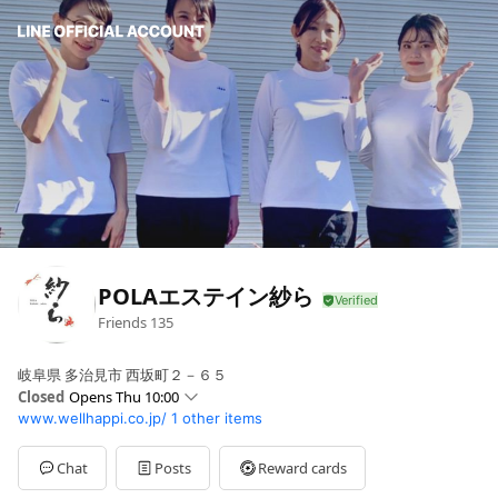
POLAエステイン紗ら
Friends
135
岐阜県 多治見市 西坂町２－６５
Closed
Opens Thu 10:00
www.wellhappi.co.jp/
1 other items
Sun
Closed
Mon
10:00 - 19:00,00:00 - 00:00
Tue
10:00 - 19:00,00:00 - 00:00
Chat
Posts
Reward cards
Wed
10:00 - 19:00,00:00 - 00:00