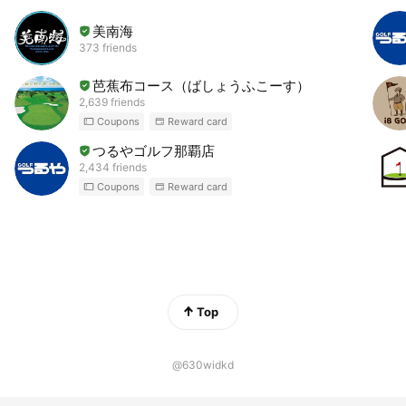
美南海
373 friends
芭蕉布コース（ばしょうふこーす）
2,639 friends
Coupons
Reward card
つるやゴルフ那覇店
2,434 friends
Coupons
Reward card
Top
@630widkd