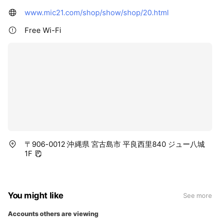
www.mic21.com/shop/show/shop/20.html
Free Wi-Fi
〒906-0012 沖縄県 宮古島市 平良西里840 ジュー八城
1F
You might like
See more
Accounts others are viewing