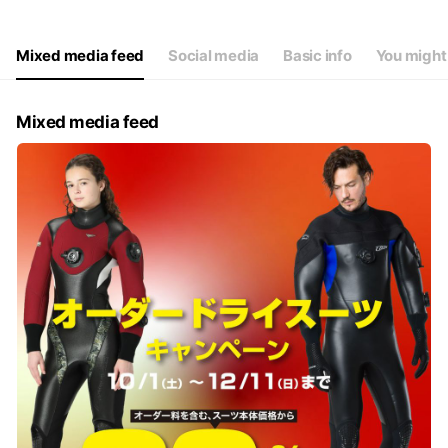
Mixed media feed
Social media
Basic info
You might 
Mixed media feed