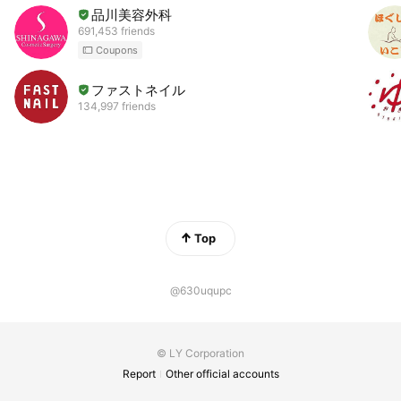
品川美容外科
691,453 friends
Coupons
ファストネイル
134,997 friends
Top
@630uqupc
© LY Corporation
Report
Other official accounts