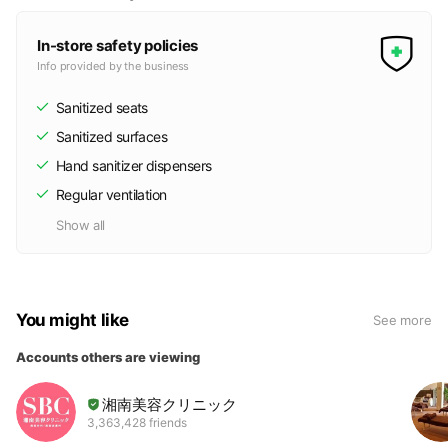
In-store safety policies
Info provided by the business
Sanitized seats
Sanitized surfaces
Hand sanitizer dispensers
Regular ventilation
Show all
You might like
See more
Accounts others are viewing
湘南美容クリニック
3,363,428 friends