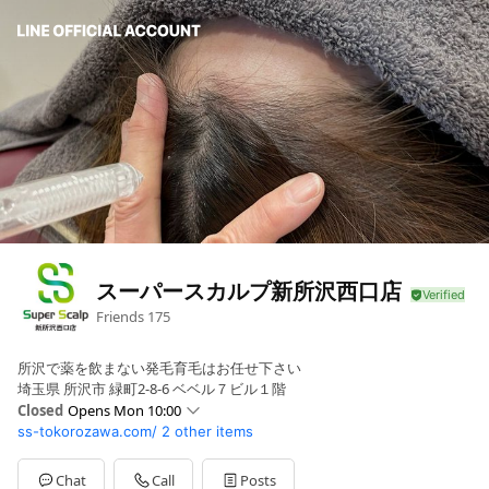
スーパースカルプ新所沢西口店
Friends
175
所沢で薬を飲まない発毛育毛はお任せ下さい
埼玉県 所沢市 緑町2-8-6 ベベル７ビル１階
Closed
Opens Mon 10:00
ss-tokorozawa.com/
2 other items
Sun
10:00 - 17:00
Mon
10:00 - 17:00
Tue
10:00 - 17:00
Chat
Call
Posts