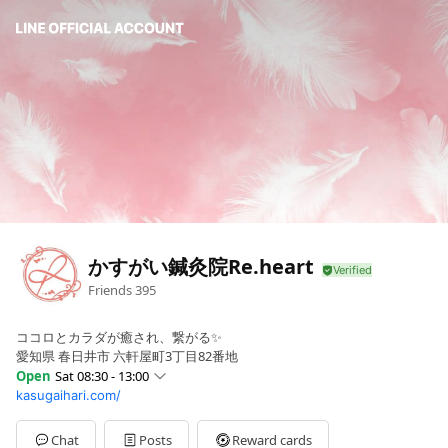
かすがい鍼灸院Re.heart
Friends
395
ココロとカラダが癒され、繋がる✨
愛知県 春日井市 六軒屋町3丁目82番地
Open
Sat 08:30 - 13:00
kasugaihari.com/
Sun
Closed
Mon
08:30 - 13:00,15:00 - 19:00
Tue
08:30 - 13:00,15:00 - 19:00
Chat
Posts
Reward cards