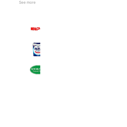
See more
明治アイス
43,296 friends
明治ブルガリアヨーグルト
124,854 friends
共立食品
18,879 friends