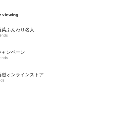
e viewing
製菓ふんわり名人
iends
キャンペーン
iends
製磁オンラインストア
nds