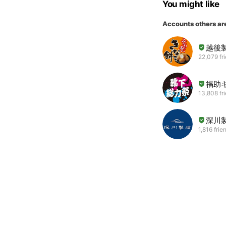
You might like
Accounts others ar
越後
22,079 fr
福助
13,808 fr
深川
1,816 frie