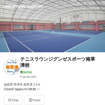
テニスラウンジグンゼスポーツ南草
津校
Friends
662
滋賀県 草津市 南草津 2-5-6
Closed
Opens Fri 09:30
Sun
08:30 - 18:00
Mon
09:30 - 21:00
Chat
Posts
Tue
09:30 - 21:00