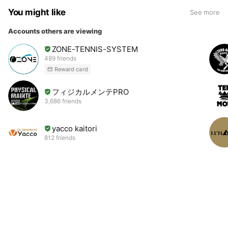
You might like
See more
Accounts others are viewing
ZONE-TENNIS-SYSTEM
489 friends
Reward card
フィジカルメンテPRO
3,686 friends
yacco kaitori
812 friends